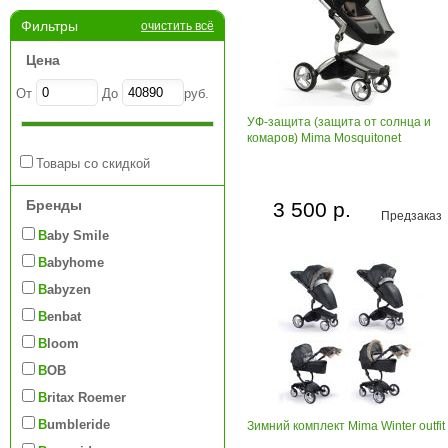
Фильтры
очистить всё
Цена
От
До
руб.
УФ-защита (защита от солнца и
комаров) Mima Mosquitonet
Товары со скидкой
Бренды
3 500 р.
Предзаказ
Baby Smile
Babyhome
Babyzen
Benbat
Bloom
BOB
Britax Roemer
Bumbleride
Зимний комплект Mima Winter outfit