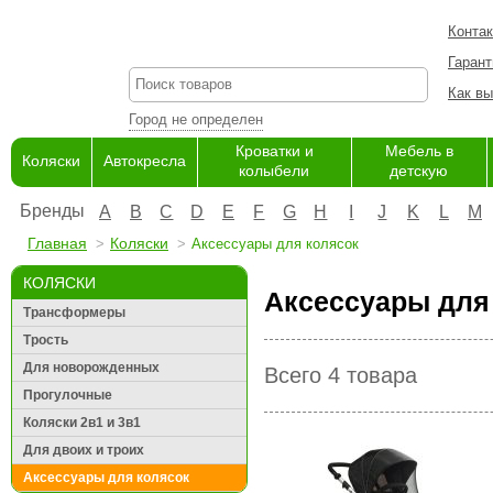
Конта
Гарант
Как вы
Город не определен
Кроватки и
Мебель в
Коляски
Автокресла
колыбели
детскую
Бренды
A
B
C
D
E
F
G
H
I
J
K
L
M
Главная
Коляски
Аксессуары для колясок
КОЛЯСКИ
Аксессуары для 
Трансформеры
Трость
Для новорожденных
Всего 4 товара
Прогулочные
Коляски 2в1 и 3в1
Для двоих и троих
Аксессуары для колясок