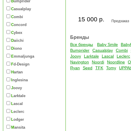
Bumprider
Casualplay
Combi
15 000 р.
Предзаказ
Concord
Cybex
Бренды
Daiichi
Все бренды
Baby Smile
Baby
Diono
Bumprider
Casualplay
Combi
Joovy
Larktale
Lascal
Leclerc
Emmaljunga
Navington
Noordi
Noordline
O
Fd-Design
Ryan
Seed
TFK
Tomy
UPPA
Hartan
Inglesina
Joovy
Larktale
Lascal
Leclerc
Lodger
Mansita