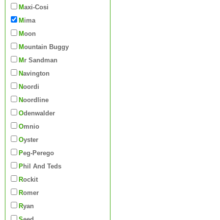
Maxi-Cosi
Mima
Moon
Mountain Buggy
Mr Sandman
Navington
Noordi
Noordline
Odenwalder
Omnio
Oyster
Peg-Perego
Phil And Teds
Rockit
Romer
Ryan
Seed