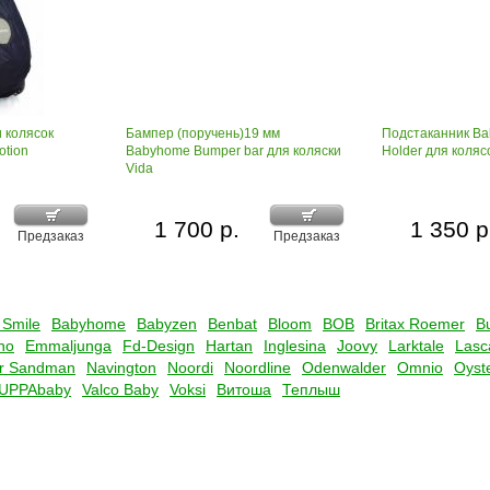
 колясок
Бампер (поручень)19 мм
Подстаканник B
otion
Babyhome Bumper bar для коляски
Holder для коляс
Vida
1 700 р.
1 350 р
Предзаказ
Предзаказ
 Smile
Babyhome
Babyzen
Benbat
Bloom
BOB
Britax Roemer
B
no
Emmaljunga
Fd-Design
Hartan
Inglesina
Joovy
Larktale
Lasc
r Sandman
Navington
Noordi
Noordline
Odenwalder
Omnio
Oyst
UPPAbaby
Valco Baby
Voksi
Витоша
Теплыш