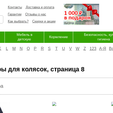
Контакты
Доставка и оплата
Гарантии
Отзывы о нас
Как выбрать?
Скидки и акции
Мебель в
Безопасность, ку
Кормление
детскую
гигиена
K
L
M
N
O
P
R
S
T
U
V
W
Z
123
А-Я
В
ы для колясок, страница 8
ра