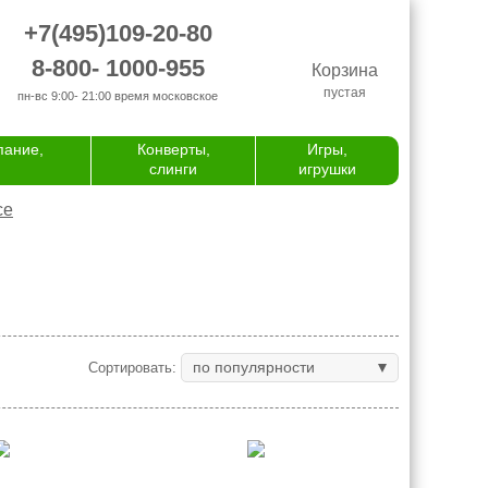
+7(495)109-20-80
8-800- 1000-955
Корзина
пустая
пн-вс 9:00- 21:00
время московское
пание,
Конверты,
Игры,
слинги
игрушки
се
по популярности
Сортировать: