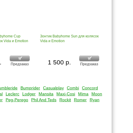
abyhome Cup
Зонтик Babyhome Sun для колясок
ок Vida и Emotion
Vida и Emotion
.
1 500 р.
Предзаказ
Предзаказ
umbleride
Bumprider
Casualplay
Combi
Concord
al
Leclerc
Lodger
Mansita
Maxi-Cosi
Mima
Moon
er
Peg-Perego
Phil And Teds
Rockit
Romer
Ryan