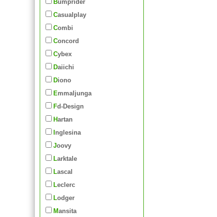
Bumprider
Casualplay
Combi
Concord
Cybex
Daiichi
Diono
Emmaljunga
Fd-Design
Hartan
Inglesina
Joovy
Larktale
Lascal
Leclerc
Lodger
Mansita