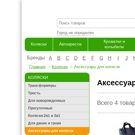
Город не определен
Кроватки и
Коляски
Автокресла
колыбели
Бренды
A
B
C
D
E
F
G
H
I
J
Главная
Коляски
Аксессуары для колясок
КОЛЯСКИ
Аксессуар
Трансформеры
Трость
Для новорожденных
Всего 4 това
Прогулочные
Коляски 2в1 и 3в1
Для двоих и троих
Аксессуары для колясок