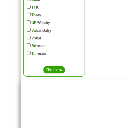
TFK
Tomy
UPPAbaby
Valco Baby
Voksi
Витоша
Теплыш