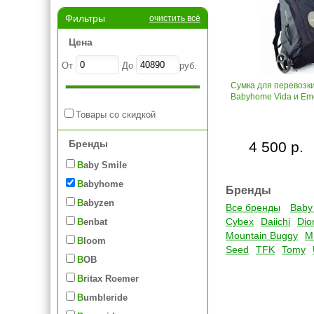
Фильтры
очистить всё
Цена
От
До
руб.
Сумка для перевозки
Babyhome Vida и Em
Товары со скидкой
Бренды
4 500 р.
Baby Smile
Babyhome
Бренды
Babyzen
Все бренды
Baby
Cybex
Daiichi
Dio
Benbat
Mountain Buggy
M
Bloom
Seed
TFK
Tomy
BOB
Britax Roemer
Bumbleride