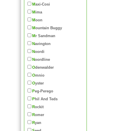
Maxi-Cosi
Mima
Moon
Mountain Buggy
Mr Sandman
Navington
Noordi
Noordline
Odenwalder
Omnio
Oyster
Peg-Perego
Phil And Teds
Rockit
Romer
Ryan
Seed