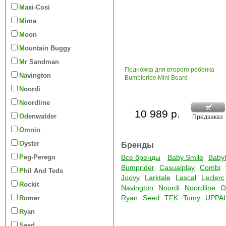
Maxi-Cosi
Mima
Moon
Mountain Buggy
Mr Sandman
Подножка для второго ребенка
Navington
Bumbleride Mini Board
Noordi
Noordline
10 989 р.
Odenwalder
Предзаказ
Omnio
Oyster
Бренды
Peg-Perego
Все бренды
Baby Smile
Baby
Bumprider
Casualplay
Combi
Phil And Teds
Joovy
Larktale
Lascal
Leclerc
Rockit
Navington
Noordi
Noordline
O
Ryan
Seed
TFK
Tomy
UPPA
Romer
Ryan
Seed