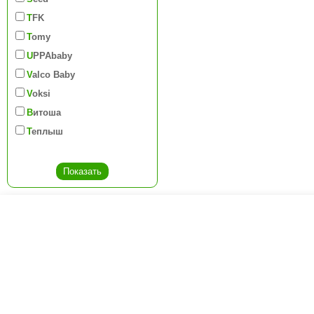
TFK
Tomy
UPPAbaby
Valco Baby
Voksi
Витоша
Теплыш