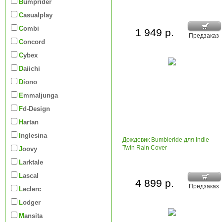
Bumprider
Casualplay
Combi
1 949 р.
Предзаказ
Concord
Cybex
Daiichi
Diono
Emmaljunga
Fd-Design
Hartan
Inglesina
Дождевик Bumbleride для Indie
Twin Rain Cover
Joovy
Larktale
Lascal
4 899 р.
Предзаказ
Leclerc
Lodger
Mansita