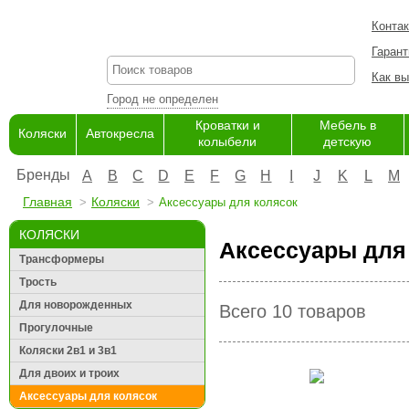
Конта
Гарант
Как вы
Город не определен
Кроватки и
Мебель в
Коляски
Автокресла
колыбели
детскую
Бренды
A
B
C
D
E
F
G
H
I
J
K
L
M
Главная
Коляски
Аксессуары для колясок
КОЛЯСКИ
Аксессуары для 
Трансформеры
Трость
Для новорожденных
Всего 10 товаров
Прогулочные
Коляски 2в1 и 3в1
Для двоих и троих
Аксессуары для колясок