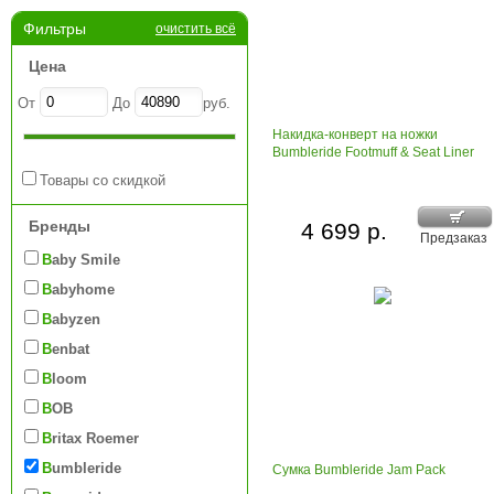
Фильтры
очистить всё
Цена
От
До
руб.
Накидка-конверт на ножки
Bumbleride Footmuff & Seat Liner
Товары со скидкой
Бренды
4 699 р.
Предзаказ
Baby Smile
Babyhome
Babyzen
Benbat
Bloom
BOB
Britax Roemer
Bumbleride
Сумка Bumbleride Jam Pack