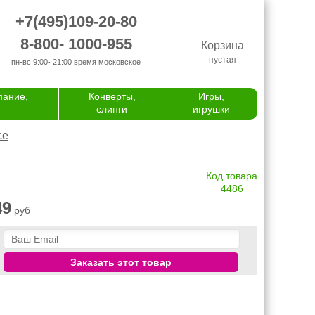
+7(495)109-20-80
8-800- 1000-955
Корзина
пустая
пн-вс 9:00- 21:00
время московское
пание,
Конверты,
Игры,
слинги
игрушки
се
Код товара
4486
49
руб
Заказать этот товар