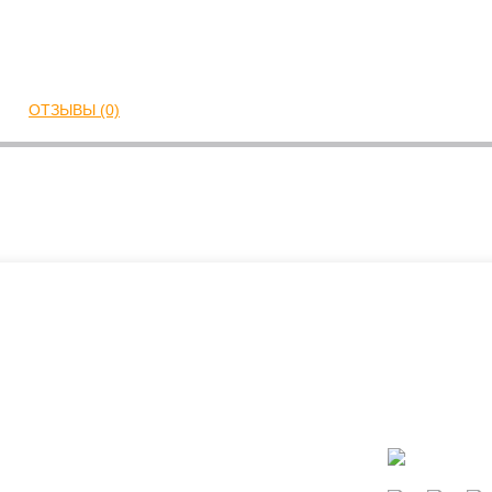
ОТЗЫВЫ (0)
ать?
Каталог
окресла
Коляски