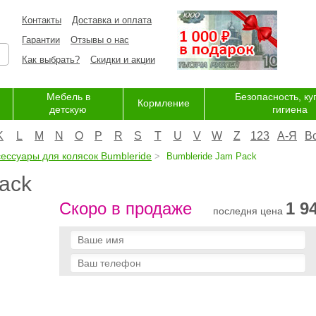
Контакты
Доставка и оплата
Гарантии
Отзывы о нас
Как выбрать?
Скидки и акции
Мебель в
Безопасность, ку
Кормление
детскую
гигиена
K
L
M
N
O
P
R
S
T
U
V
W
Z
123
А-Я
В
сессуары для колясок Bumbleride
Bumbleride Jam Pack
ack
Скоро в продаже
1 9
последня цена