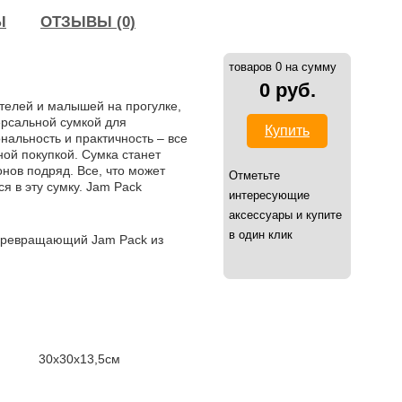
Ы
ОТЗЫВЫ (0)
товаров 0 на сумму
0 руб.
телей и малышей на прогулке,
ерсальной сумкой для
Купить
альность и практичность – все
ной покупкой. Cумка станет
нов подряд. Все, что может
Отметьте
я в эту сумку. Jam Pack
интересующие
аксессуары и купите
в один клик
 превращающий Jam Pack из
30х30х13,5см