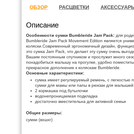
ОБЗОР
РАСЦВЕТКИ
АКСЕССУАР
Описание
Особенности сумки Bumbleride Jam Pack:
для роди
Bumbleride Jam Pack Movement Edition является унив
коляски.Современный эргономичный дизайн, функцион
это сумка Jam Pack, что делает эту сумку очень выгод
Вашим постоянным спутником и прослужит много сезо
понадобиться малышу на прогулке, удобно поместитьс
прекрасное дополнение к коляскам Bumbleride.
Основные характеристики:
сумка имеет регулируемый ремень, с легкостью
сумки для мамы или папы в рюкзак для малышей
2 кормашка под бутылочки
водонепроницаемая подкладка
достаточно вместительна для активной семьи
Общие размеры:
сумки (вхшхг)