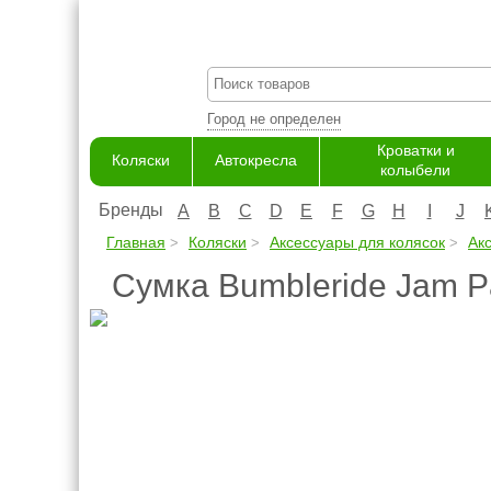
Город не определен
Кроватки и
Коляски
Автокресла
колыбели
Бренды
A
B
C
D
E
F
G
H
I
J
Главная
Коляски
Аксессуары для колясок
Ак
Сумка Bumbleride Jam P