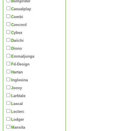
Bumprider
Casualplay
Combi
Concord
Cybex
Daiichi
Diono
Emmaljunga
Fd-Design
Hartan
Inglesina
Joovy
Larktale
Lascal
Leclerc
Lodger
Mansita