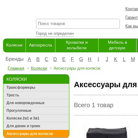
Конта
Гарант
Как вы
Город не определен
Кроватки и
Мебель в
Коляски
Автокресла
колыбели
детскую
Бренды
A
B
C
D
E
F
G
H
I
J
K
L
M
Главная
Коляски
Аксессуары для колясок
КОЛЯСКИ
Аксессуары для 
Трансформеры
Трость
Для новорожденных
Всего 1 товар
Прогулочные
Коляски 2в1 и 3в1
Для двоих и троих
Аксессуары для колясок