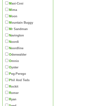
Maxi-Cosi
Mima
Moon
Mountain Buggy
Mr Sandman
Navington
Noordi
Noordline
Odenwalder
Omnio
Oyster
Peg-Perego
Phil And Teds
Rockit
Romer
Ryan
Seed