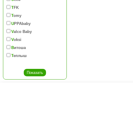
TFK
Tomy
UPPAbaby
Valco Baby
Voksi
Витоша
Теплыш