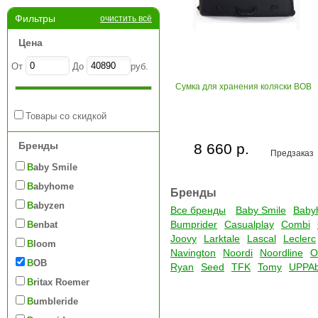
Фильтры
очистить всё
Цена
От
До
руб.
Сумка для хранения коляски BOB
Товары со скидкой
Бренды
8 660 р.
Предзаказ
Baby Smile
Babyhome
Бренды
Babyzen
Все бренды
Baby Smile
Baby
Bumprider
Casualplay
Combi
Benbat
Joovy
Larktale
Lascal
Leclerc
Bloom
Navington
Noordi
Noordline
O
BOB
Ryan
Seed
TFK
Tomy
UPPA
Britax Roemer
Bumbleride