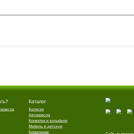
ать?
Каталог
окресла
Коляски
Автокресла
Кроватки и колыбели
Мебель в детскую
Кормление
Сайт не являет