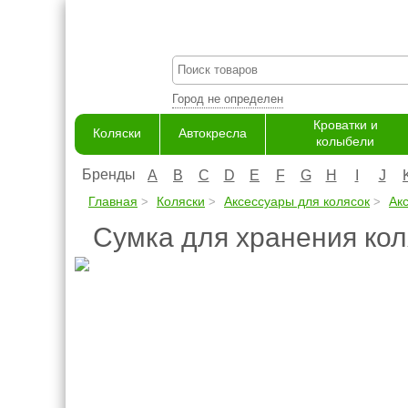
Город не определен
Кроватки и
Коляски
Автокресла
колыбели
Бренды
A
B
C
D
E
F
G
H
I
J
Главная
Коляски
Аксессуары для колясок
Ак
Сумка для хранения ко