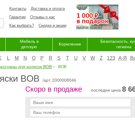
Контакты
Доставка и оплата
Гарантии
Отзывы о нас
Как выбрать?
Скидки и акции
Мебель в
Безопасность, ку
Кормление
детскую
гигиена
K
L
M
N
O
P
R
S
T
U
V
W
Z
123
А-Я
В
сессуары для колясок BOB
BOB
ляски BOB
/арт. 2000008046
Скоро в продаже
8 6
последня цена