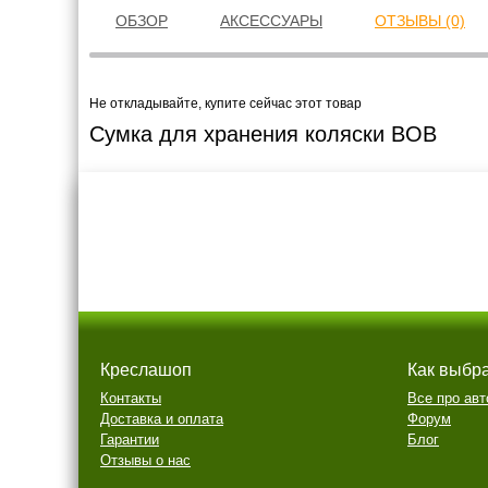
ОБЗОР
АКСЕССУАРЫ
ОТЗЫВЫ (0)
Не откладывайте, купите сейчас этот товар
Сумка для хранения коляски BOB
Креслашоп
Как выбр
Контакты
Все про авт
Доставка и оплата
Форум
Гарантии
Блог
Отзывы о нас