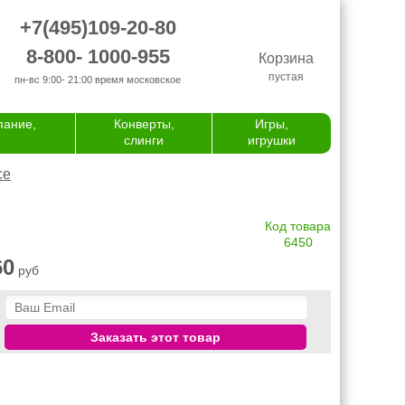
+7(495)109-20-80
8-800- 1000-955
Корзина
пустая
пн-вс 9:00- 21:00
время московское
пание,
Конверты,
Игры,
слинги
игрушки
се
Код товара
6450
60
руб
Заказать этот товар