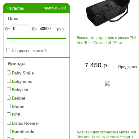
Фильтры
очистить всё
Цена
От
До
руб.
Люлька-вкладыш для колясок Phil
And Teds Cocoon XL 70см
Товары со скидкой
Бренды
7 450 р.
Предзаказ
Baby Smile
Babyhome
Babyzen
Benbat
Bloom
BOB
Britax Roemer
Bumbleride
Адаптер для установки Maxi-Cosi
Phil and Teds на коляcку Smart 3