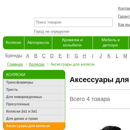
Конта
Гарант
Как вы
Город не определен
Кроватки и
Мебель в
Коляски
Автокресла
колыбели
детскую
Бренды
A
B
C
D
E
F
G
H
I
J
K
L
M
Главная
Коляски
Аксессуары для колясок
КОЛЯСКИ
Аксессуары для 
Трансформеры
Трость
Для новорожденных
Всего 4 товара
Прогулочные
Коляски 2в1 и 3в1
Для двоих и троих
Аксессуары для колясок