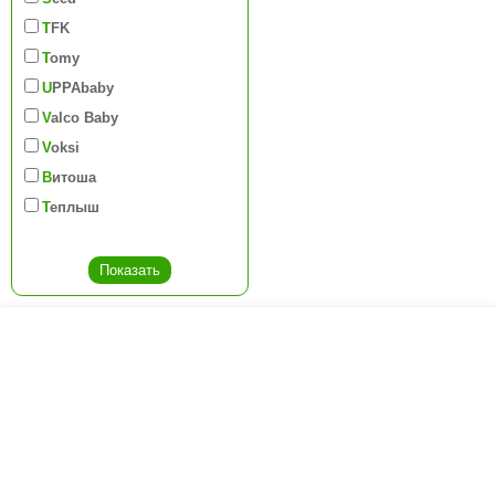
TFK
Tomy
UPPAbaby
Valco Baby
Voksi
Витоша
Теплыш