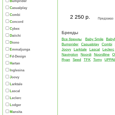
Bumprider
Casualplay
Combi
2 250 р.
Предзаказ
Concord
Cybex
Бренды
Daiichi
Все бренды
Baby Smile
Baby
Diono
Bumprider
Casualplay
Combi
Joovy
Larktale
Lascal
Leclerc
Emmaljunga
Navington
Noordi
Noordline
O
Fd-Design
Ryan
Seed
TFK
Tomy
UPPA
Hartan
Inglesina
Joovy
Larktale
Lascal
Leclerc
Lodger
Mansita