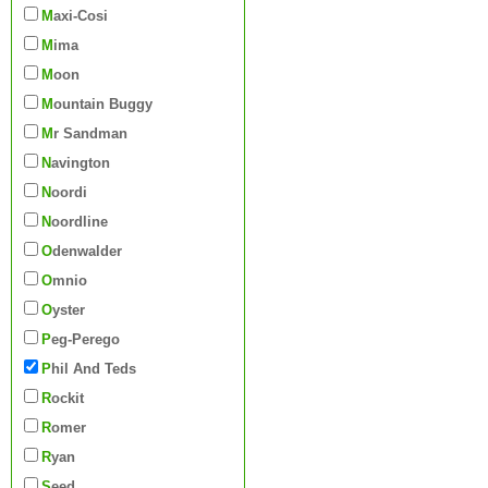
Maxi-Cosi
Mima
Moon
Mountain Buggy
Mr Sandman
Navington
Noordi
Noordline
Odenwalder
Omnio
Oyster
Peg-Perego
Phil And Teds
Rockit
Romer
Ryan
Seed