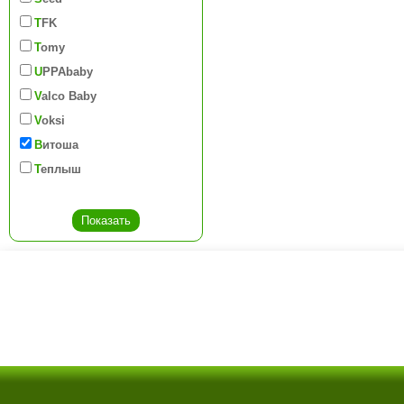
TFK
Tomy
UPPAbaby
Valco Baby
Voksi
Витоша
Теплыш