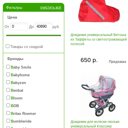
Фильтры
очистить всё
Цена
От
До
руб.
Дождевик универсальный Витоша
из Таффеты со светоотражающей
полосой
Товары со скидкой
Бренды
650 р.
Предзаказ
Baby Smile
Babyhome
Babyzen
Benbat
Bloom
BOB
Britax Roemer
Bumbleride
Дождевик для коляски-люльки
универсальный Классика