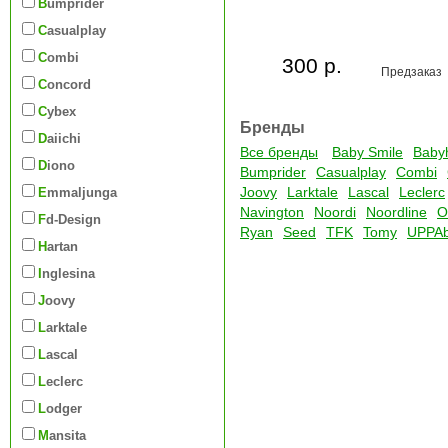
Bumprider
Casualplay
Combi
300 р.
Предзаказ
Concord
Cybex
Бренды
Daiichi
Все бренды
Baby Smile
Baby
Diono
Bumprider
Casualplay
Combi
Joovy
Larktale
Lascal
Leclerc
Emmaljunga
Navington
Noordi
Noordline
O
Fd-Design
Ryan
Seed
TFK
Tomy
UPPA
Hartan
Inglesina
Joovy
Larktale
Lascal
Leclerc
Lodger
Mansita