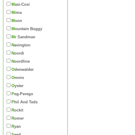
Maxi-Cosi
Mima
Moon
Mountain Buggy
Mr Sandman
Navington
Noordi
Noordline
Odenwalder
Omnio
Oyster
Peg-Perego
Phil And Teds
Rockit
Romer
Ryan
Seed