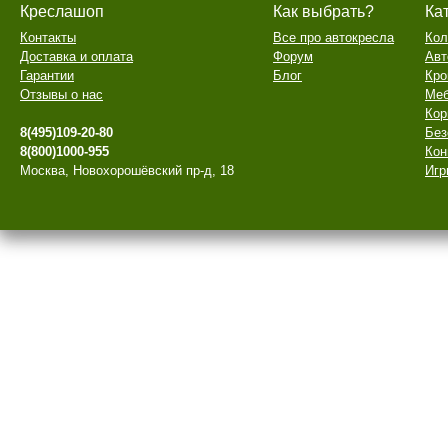
Креслашоп
Как выбрать?
Ка
Контакты
Все про автокресла
Кол
Доставка и оплата
Форум
Авт
Гарантии
Блог
Кро
Отзывы о нас
Меб
Кор
8(495)109-20-80
Без
8(800)1000-955
Кон
Москва, Новохорошёвский пр-д, 18
Игр