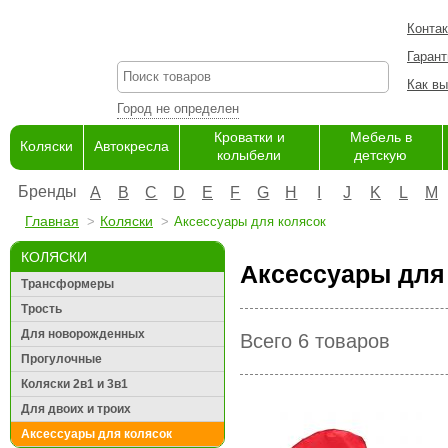
Конта
Гарант
Как вы
Город не определен
Кроватки и
Мебель в
Коляски
Автокресла
колыбели
детскую
Бренды
A
B
C
D
E
F
G
H
I
J
K
L
M
Главная
Коляски
Аксессуары для колясок
КОЛЯСКИ
Аксессуары для 
Трансформеры
Трость
Для новорожденных
Всего 6 товаров
Прогулочные
Коляски 2в1 и 3в1
Для двоих и троих
Аксессуары для колясок