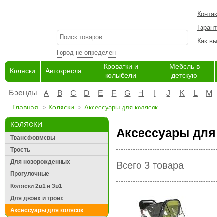
Конта
Гарант
Как вы
Город не определен
Кроватки и
Мебель в
Коляски
Автокресла
колыбели
детскую
Бренды
A
B
C
D
E
F
G
H
I
J
K
L
M
Главная
Коляски
Аксессуары для колясок
КОЛЯСКИ
Аксессуары для 
Трансформеры
Трость
Для новорожденных
Всего 3 товара
Прогулочные
Коляски 2в1 и 3в1
Для двоих и троих
Аксессуары для колясок