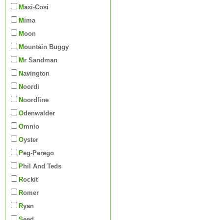
Maxi-Cosi
Mima
Moon
Mountain Buggy
Mr Sandman
Navington
Noordi
Noordline
Odenwalder
Omnio
Oyster
Peg-Perego
Phil And Teds
Rockit
Romer
Ryan
Seed