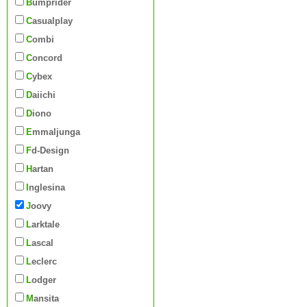
Bumprider
Casualplay
Combi
Concord
Cybex
Daiichi
Diono
Emmaljunga
Fd-Design
Hartan
Inglesina
Joovy
Larktale
Lascal
Leclerc
Lodger
Mansita