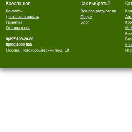
Креслашоп
Как выбрать?
Ка
Контакты
Все про автокресла
Кол
Доставка и оплата
Форум
Авт
Гарантии
Блог
Кро
Отзывы о нас
Меб
Кор
8(495)109-20-80
Без
8(800)1000-955
Кон
Москва, Новохорошёвский пр-д, 18
Игр