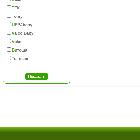
TFK
Tomy
UPPAbaby
Valco Baby
Voksi
Витоша
Теплыш