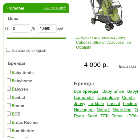
Фильтры
очистить всё
Цена
От
До
руб.
Дождевик для коляски Joovy
Caboose Ultralight/Caboose Too
Ultralight
Товары со скидкой
Бренды
4 000 р.
Предзаказ
Baby Smile
Babyhome
Бренды
Babyzen
Все бренды
Baby Smile
Baby
Bumprider
Casualplay
Combi
Benbat
Joovy
Larktale
Lascal
Leclerc
Bloom
Navington
Noordi
Noordline
O
BOB
Ryan
Seed
TFK
Tomy
UPPA
Britax Roemer
Bumbleride