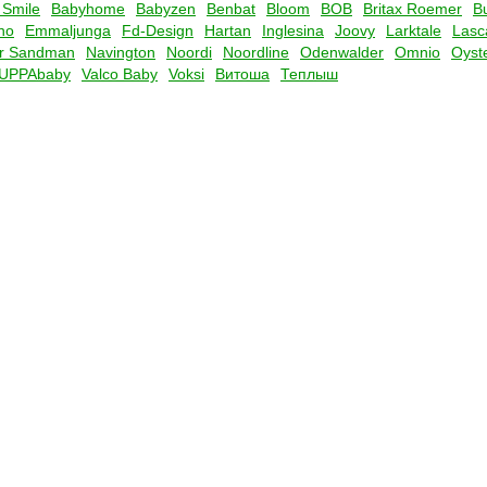
 Smile
Babyhome
Babyzen
Benbat
Bloom
BOB
Britax Roemer
B
no
Emmaljunga
Fd-Design
Hartan
Inglesina
Joovy
Larktale
Lasc
r Sandman
Navington
Noordi
Noordline
Odenwalder
Omnio
Oyst
UPPAbaby
Valco Baby
Voksi
Витоша
Теплыш