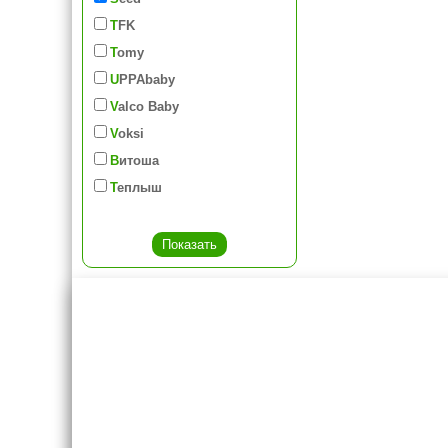
TFK
Tomy
UPPAbaby
Valco Baby
Voksi
Витоша
Теплыш