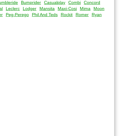
umbleride
Bumprider
Casualplay
Combi
Concord
al
Leclerc
Lodger
Mansita
Maxi-Cosi
Mima
Moon
er
Peg-Perego
Phil And Teds
Rockit
Romer
Ryan