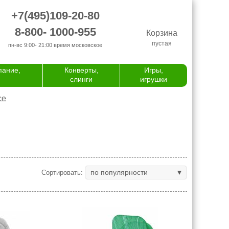
+7(495)109-20-80
8-800- 1000-955
Корзина
пустая
пн-вс 9:00- 21:00
время московское
пание,
Конверты,
Игры,
слинги
игрушки
се
по популярности
Сортировать: