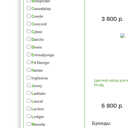
Bumprider
Casualplay
Combi
3 800 р.
Concord
Cybex
Daiichi
Diono
Emmaljunga
Fd-Design
Hartan
Inglesina
Цветной набор для 
Pli Mg
Joovy
Larktale
Lascal
6 800 р.
Leclerc
Lodger
Бренды
Mansita