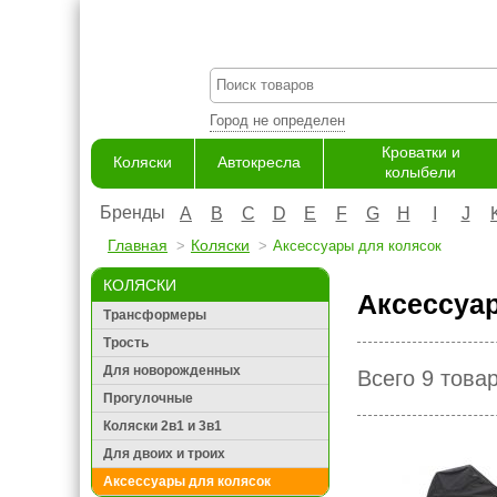
Город не определен
Кроватки и
Коляски
Автокресла
колыбели
Бренды
A
B
C
D
E
F
G
H
I
J
Главная
Коляски
Аксессуары для колясок
КОЛЯСКИ
Аксессуар
Трансформеры
Трость
Для новорожденных
Всего 9 това
Прогулочные
Коляски 2в1 и 3в1
Для двоих и троих
Аксессуары для колясок