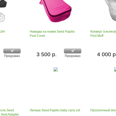
ASH
Накидка на ножки Seed Papilio
Конверт в коляск
Foot Cover
Foot Muff
3 500 р.
4 000 р
Предзаказ
Предзаказ
есла Seed
Люлька Seed Papilio baby carry cot
Прогулочный блок
 Seat Adapter