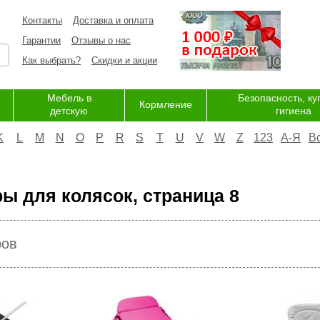
Контакты
Доставка и оплата
Гарантии
Отзывы о нас
Как выбрать?
Скидки и акции
Мебель в
Безопасность, ку
Кормление
детскую
гигиена
K
L
M
N
O
P
R
S
T
U
V
W
Z
123
А-Я
В
ы для колясок, страница 8
ров