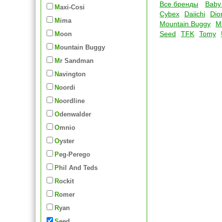
Все бренды
Baby
Maxi-Cosi
Cybex
Daiichi
Dio
Mima
Mountain Buggy
M
Seed
TFK
Tomy
Moon
Mountain Buggy
Mr Sandman
Navington
Noordi
Noordline
Odenwalder
Omnio
Oyster
Peg-Perego
Phil And Teds
Rockit
Romer
Ryan
Seed