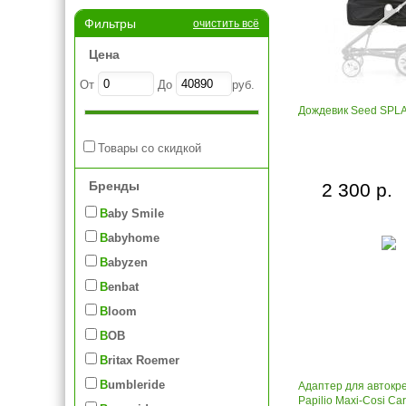
Фильтры
очистить всё
Цена
От
До
руб.
Дождевик Seed SPL
Товары со скидкой
Бренды
2 300 р.
Baby Smile
Babyhome
Babyzen
Benbat
Bloom
BOB
Britax Roemer
Bumbleride
Адаптер для автокр
Papilio Maxi-Cosi Car