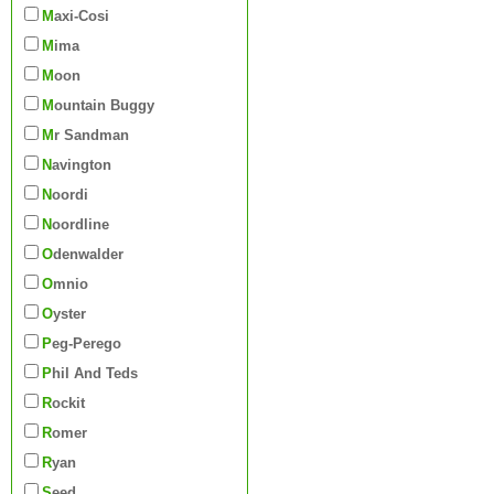
Maxi-Cosi
Mima
Moon
Mountain Buggy
Mr Sandman
Navington
Noordi
Noordline
Odenwalder
Omnio
Oyster
Peg-Perego
Phil And Teds
Rockit
Romer
Ryan
Seed