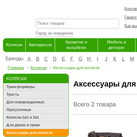
Конта
Гарант
Как вы
Город не определен
Кроватки и
Мебель в
Коляски
Автокресла
колыбели
детскую
Бренды
A
B
C
D
E
F
G
H
I
J
K
L
M
Главная
Коляски
Аксессуары для колясок
КОЛЯСКИ
Аксессуары для 
Трансформеры
Трость
Для новорожденных
Всего 2 товара
Прогулочные
Коляски 2в1 и 3в1
Для двоих и троих
Аксессуары для колясок