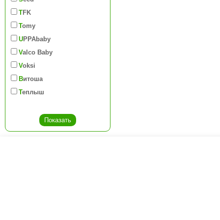
TFK
Tomy
UPPAbaby
Valco Baby
Voksi
Витоша
Теплыш