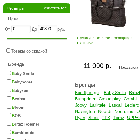
Фильтры
очистить всё
Цена
От
До
руб.
Сумка для коляски Emmaljunga
Exclusive
Товары со скидкой
Бренды
11 000 р.
Предзаказ
Baby Smile
Babyhome
Бренды
Babyzen
Все бренды
Baby Smile
Baby
Bumprider
Casualplay
Combi
Benbat
Joovy
Larktale
Lascal
Leclerc
Bloom
Navington
Noordi
Noordline
O
BOB
Ryan
Seed
TFK
Tomy
UPPA
Britax Roemer
Bumbleride