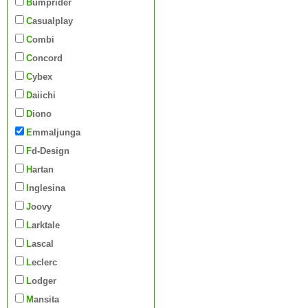
Bumprider
Casualplay
Combi
Concord
Cybex
Daiichi
Diono
Emmaljunga
Fd-Design
Hartan
Inglesina
Joovy
Larktale
Lascal
Leclerc
Lodger
Mansita