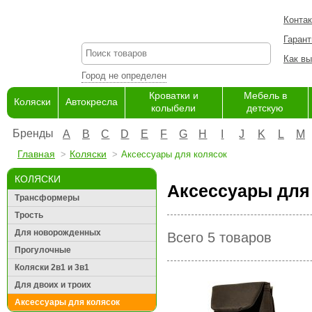
Конта
Гарант
Как вы
Город не определен
Кроватки и
Мебель в
Коляски
Автокресла
колыбели
детскую
Бренды
A
B
C
D
E
F
G
H
I
J
K
L
M
Главная
Коляски
Аксессуары для колясок
КОЛЯСКИ
Аксессуары для 
Трансформеры
Трость
Для новорожденных
Всего 5 товаров
Прогулочные
Коляски 2в1 и 3в1
Для двоих и троих
Аксессуары для колясок