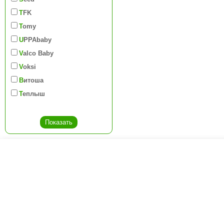
TFK
Tomy
UPPAbaby
Valco Baby
Voksi
Витоша
Теплыш