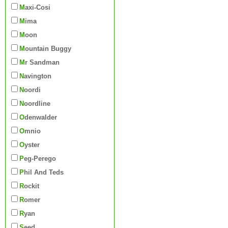
Maxi-Cosi
Mima
Moon
Mountain Buggy
Mr Sandman
Navington
Noordi
Noordline
Odenwalder
Omnio
Oyster
Peg-Perego
Phil And Teds
Rockit
Romer
Ryan
Seed