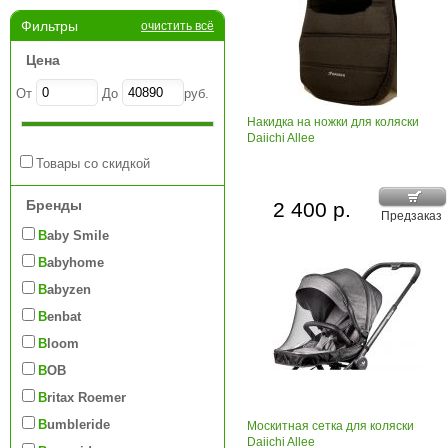
Фильтры
очистить всё
Цена
От
До
руб.
Накидка на ножки для коляски
Daiichi Allee
Товары со скидкой
Бренды
2 400 р.
Предзаказ
Baby Smile
Babyhome
Babyzen
Benbat
Bloom
BOB
Britax Roemer
Bumbleride
Москитная сетка для коляски
Daiichi Allee