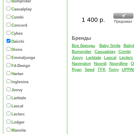
Bumprider
Casualplay
Combi
1 400 р.
Предзаказ
Concord
Cybex
Бренды
Daiichi
Все бренды
Baby Smile
Baby
Diono
Bumprider
Casualplay
Combi
Joovy
Larktale
Lascal
Leclerc
Emmaljunga
Navington
Noordi
Noordline
O
Fd-Design
Ryan
Seed
TFK
Tomy
UPPA
Hartan
Inglesina
Joovy
Larktale
Lascal
Leclerc
Lodger
Mansita