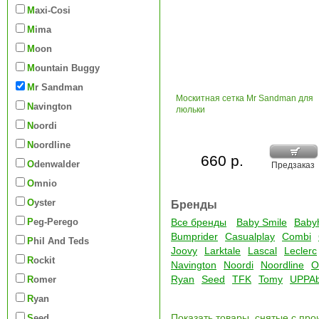
Maxi-Cosi
Mima
Moon
Mountain Buggy
Mr Sandman
Москитная сетка Mr Sandman для
Navington
люльки
Noordi
Noordline
660 р.
Odenwalder
Предзаказ
Omnio
Oyster
Бренды
Peg-Perego
Все бренды
Baby Smile
Baby
Bumprider
Casualplay
Combi
Phil And Teds
Joovy
Larktale
Lascal
Leclerc
Rockit
Navington
Noordi
Noordline
O
Ryan
Seed
TFK
Tomy
UPPA
Romer
Ryan
Показать товары, снятые с про
Seed