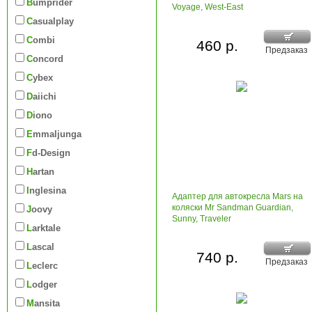
Bumprider
Voyage, West-East
Casualplay
Combi
460 р.
Предзаказ
Concord
Cybex
Daiichi
Diono
Emmaljunga
Fd-Design
Hartan
Inglesina
Адаптер для автокресла Mars на
коляски Mr Sandman Guardian,
Joovy
Sunny, Traveler
Larktale
Lascal
740 р.
Предзаказ
Leclerc
Lodger
Mansita