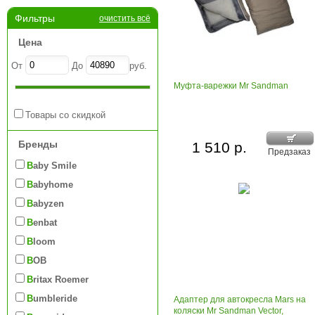
Фильтры
очистить всё
Цена
От
До
руб.
Муфта-варежки Mr Sandman
Товары со скидкой
Бренды
1 510 р.
Предзаказ
Baby Smile
Babyhome
Babyzen
Benbat
Bloom
BOB
Britax Roemer
Bumbleride
Адаптер для автокресла Mars на
коляски Mr Sandman Vector,