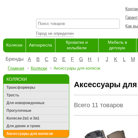
Конта
Гарант
Как вы
Город не определен
Кроватки и
Мебель в
Коляски
Автокресла
колыбели
детскую
Бренды
A
B
C
D
E
F
G
H
I
J
K
L
M
Главная
Коляски
Аксессуары для колясок
КОЛЯСКИ
Аксессуары для
Трансформеры
Трость
Для новорожденных
Всего 11 товаров
Прогулочные
Коляски 2в1 и 3в1
Для двоих и троих
Аксессуары для колясок