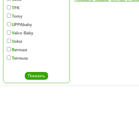
TFK
Tomy
UPPAbaby
Valco Baby
Voksi
Витоша
Теплыш