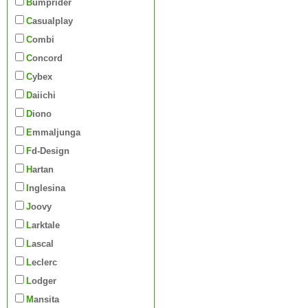
Bumprider
Casualplay
Combi
Concord
Cybex
Daiichi
Diono
Emmaljunga
Fd-Design
Hartan
Inglesina
Joovy
Larktale
Lascal
Leclerc
Lodger
Mansita