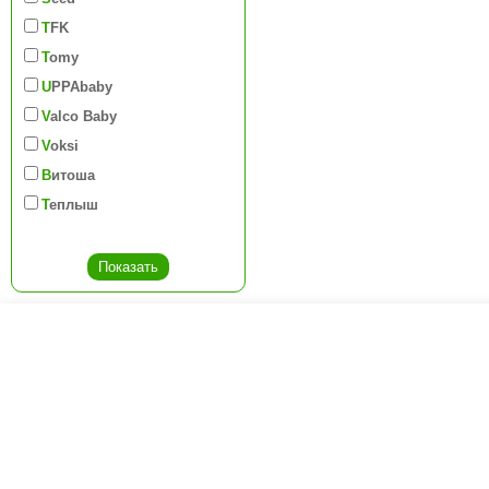
TFK
Tomy
UPPAbaby
Valco Baby
Voksi
Витоша
Теплыш