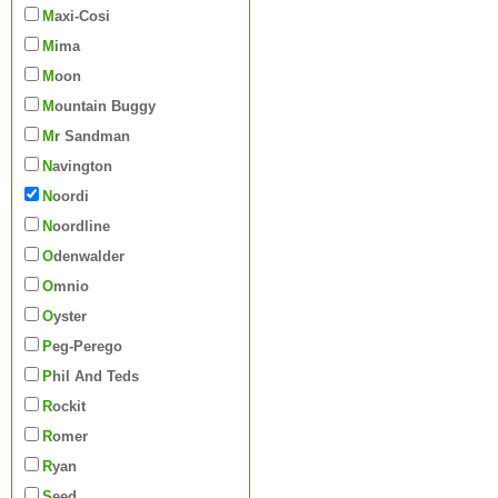
Maxi-Cosi
Mima
Moon
Mountain Buggy
Mr Sandman
Navington
Noordi
Noordline
Odenwalder
Omnio
Oyster
Peg-Perego
Phil And Teds
Rockit
Romer
Ryan
Seed