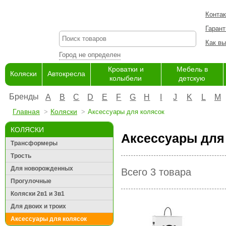
Конта
Гарант
Как вы
Город не определен
Кроватки и
Мебель в
Коляски
Автокресла
колыбели
детскую
Бренды
A
B
C
D
E
F
G
H
I
J
K
L
M
Главная
Коляски
Аксессуары для колясок
КОЛЯСКИ
Аксессуары для
Трансформеры
Трость
Для новорожденных
Всего 3 товара
Прогулочные
Коляски 2в1 и 3в1
Для двоих и троих
Аксессуары для колясок