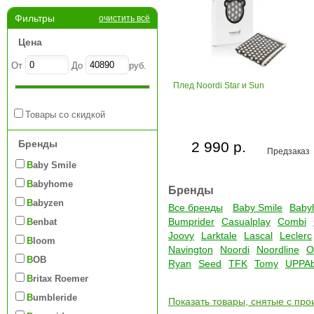
Фильтры
очистить всё
Цена
От
До
руб.
Плед Noordi Star и Sun
Товары со скидкой
Бренды
2 990 р.
Предзаказ
Baby Smile
Babyhome
Бренды
Babyzen
Все бренды
Baby Smile
Baby
Bumprider
Casualplay
Combi
Benbat
Joovy
Larktale
Lascal
Leclerc
Bloom
Navington
Noordi
Noordline
O
BOB
Ryan
Seed
TFK
Tomy
UPPA
Britax Roemer
Bumbleride
Показать товары, снятые с про