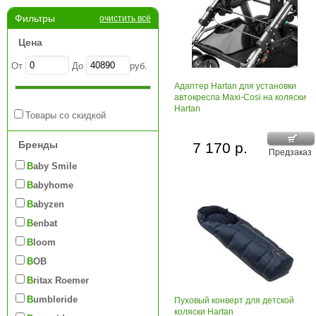
Фильтры
очистить всё
Цена
От
До
руб.
Адаптер Hartan для установки
автокресла Maxi-Cosi на коляски
Hartan
Товары со скидкой
Бренды
7 170 р.
Предзаказ
Baby Smile
Babyhome
Babyzen
Benbat
Bloom
BOB
Britax Roemer
Bumbleride
Пуховый конверт для детской
коляски Hartan