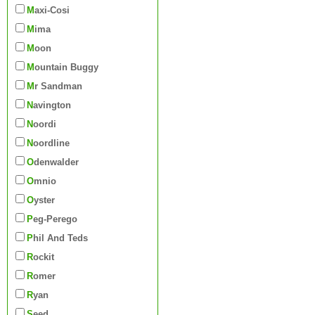
Maxi-Cosi
Mima
Moon
Mountain Buggy
Mr Sandman
Navington
Noordi
Noordline
Odenwalder
Omnio
Oyster
Peg-Perego
Phil And Teds
Rockit
Romer
Ryan
Seed