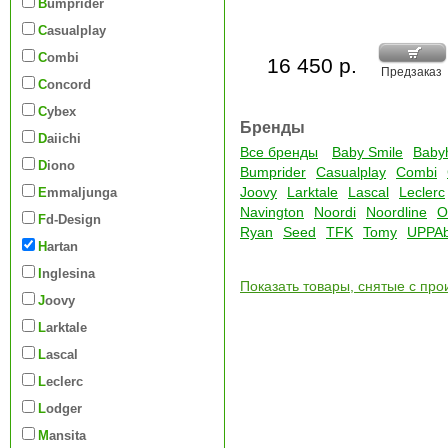
Bumprider
Casualplay
Combi
16 450 р.
Предзаказ
Concord
Cybex
Бренды
Daiichi
Все бренды
Baby Smile
Baby
Diono
Bumprider
Casualplay
Combi
Joovy
Larktale
Lascal
Leclerc
Emmaljunga
Navington
Noordi
Noordline
O
Fd-Design
Ryan
Seed
TFK
Tomy
UPPA
Hartan
Inglesina
Показать товары, снятые с про
Joovy
Larktale
Lascal
Leclerc
Lodger
Mansita