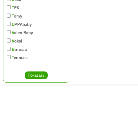
TFK
Tomy
UPPAbaby
Valco Baby
Voksi
Витоша
Теплыш