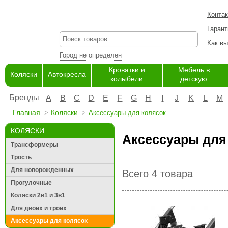
Конта
Гарант
Как вы
Город не определен
Кроватки и
Мебель в
Коляски
Автокресла
колыбели
детскую
Бренды
A
B
C
D
E
F
G
H
I
J
K
L
M
Главная
Коляски
Аксессуары для колясок
КОЛЯСКИ
Аксессуары для
Трансформеры
Трость
Для новорожденных
Всего 4 товара
Прогулочные
Коляски 2в1 и 3в1
Для двоих и троих
Аксессуары для колясок