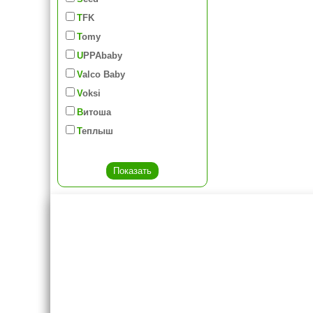
TFK
Tomy
UPPAbaby
Valco Baby
Voksi
Витоша
Теплыш