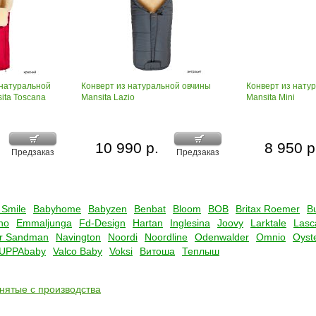
 натуральной
Конверт из натуральной овчины
Конверт из нату
ita Toscana
Mansita Lazio
Mansita Mini
10 990 р.
8 950 р
Предзаказ
Предзаказ
 Smile
Babyhome
Babyzen
Benbat
Bloom
BOB
Britax Roemer
B
no
Emmaljunga
Fd-Design
Hartan
Inglesina
Joovy
Larktale
Lasc
r Sandman
Navington
Noordi
Noordline
Odenwalder
Omnio
Oyst
UPPAbaby
Valco Baby
Voksi
Витоша
Теплыш
снятые с производства