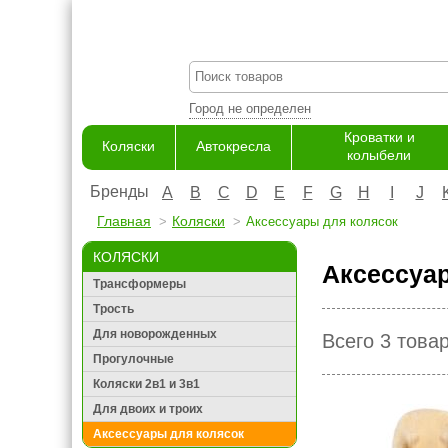
Город не определен
Кроватки и
Коляски
Автокресла
колыбели
Бренды
A
B
C
D
E
F
G
H
I
J
Главная
Коляски
Аксессуары для колясок
КОЛЯСКИ
Аксессуа
Трансформеры
Трость
Для новорожденных
Всего 3 това
Прогулочные
Коляски 2в1 и 3в1
Для двоих и троих
Аксессуары для колясок