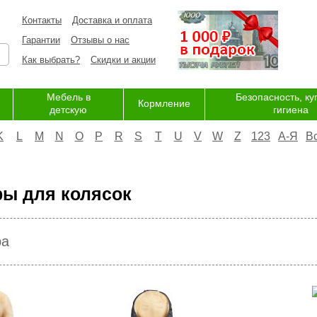
Контакты
Доставка и оплата
Гарантии
Отзывы о нас
Как выбрать?
Скидки и акции
Мебель в
Безопасность, ку
Кормление
детскую
гигиена
K
L
M
N
O
P
R
S
T
U
V
W
Z
123
А-Я
В
ры для колясок
ра