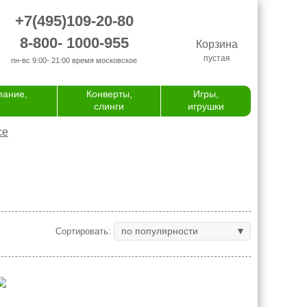
+7(495)109-20-80
8-800- 1000-955
Корзина
пустая
пн-вс 9:00- 21:00
время московское
пание,
Конверты,
Игры,
слинги
игрушки
се
по популярности
Сортировать: