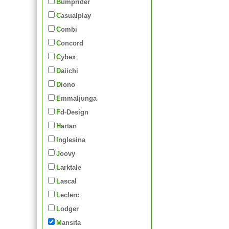
Bumprider
Casualplay
Combi
Concord
Cybex
Daiichi
Diono
Emmaljunga
Fd-Design
Hartan
Inglesina
Joovy
Larktale
Lascal
Leclerc
Lodger
Mansita