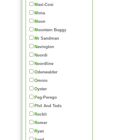
Maxi-Cosi
Mima
Moon
Mountain Buggy
Mr Sandman
Navington
Noordi
Noordline
Odenwalder
Omnio
Oyster
Peg-Perego
Phil And Teds
Rockit
Romer
Ryan
Seed