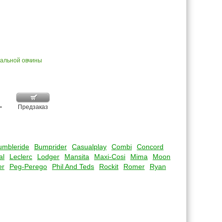
ральной овчины
.
Предзаказ
umbleride
Bumprider
Casualplay
Combi
Concord
al
Leclerc
Lodger
Mansita
Maxi-Cosi
Mima
Moon
er
Peg-Perego
Phil And Teds
Rockit
Romer
Ryan