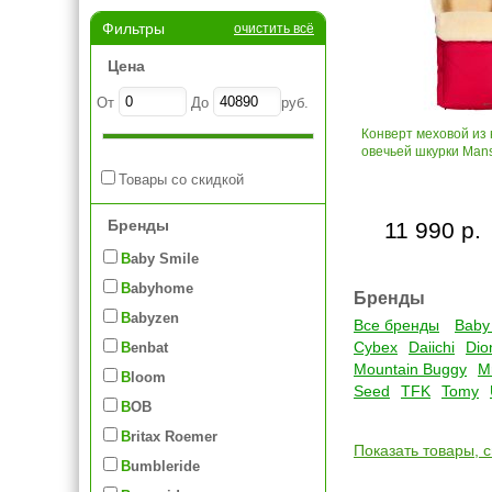
Фильтры
очистить всё
Цена
От
До
руб.
Конверт меховой из
овечьей шкурки Mans
Товары со скидкой
Бренды
11 990 р.
Baby Smile
Babyhome
Бренды
Babyzen
Все бренды
Baby
Cybex
Daiichi
Dio
Benbat
Mountain Buggy
M
Bloom
Seed
TFK
Tomy
BOB
Britax Roemer
Показать товары, 
Bumbleride