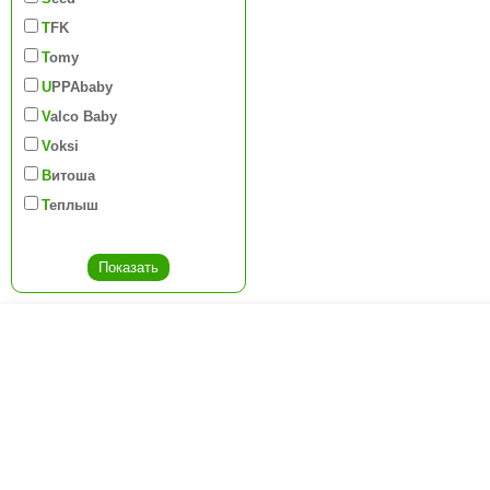
TFK
Tomy
UPPAbaby
Valco Baby
Voksi
Витоша
Теплыш