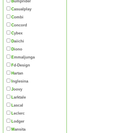
Bumprider
Casualplay
Combi
Concord
Cybex
Daiichi
Diono
Emmaljunga
Fd-Design
Hartan
Inglesina
Joovy
Larktale
Lascal
Leclerc
Lodger
Mansita