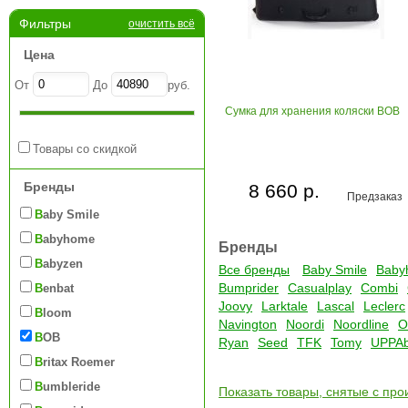
Фильтры
очистить всё
Цена
От
До
руб.
Сумка для хранения коляски BOB
Товары со скидкой
Бренды
8 660 р.
Предзаказ
Baby Smile
Babyhome
Бренды
Babyzen
Все бренды
Baby Smile
Baby
Bumprider
Casualplay
Combi
Benbat
Joovy
Larktale
Lascal
Leclerc
Bloom
Navington
Noordi
Noordline
O
BOB
Ryan
Seed
TFK
Tomy
UPPA
Britax Roemer
Bumbleride
Показать товары, снятые с про