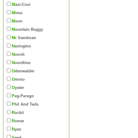
Maxi-Cosi
Mima
Moon
Mountain Buggy
Mr Sandman
Navington
Noordi
Noordline
Odenwalder
Omnio
Oyster
Peg-Perego
Phil And Teds
Rockit
Romer
Ryan
Seed