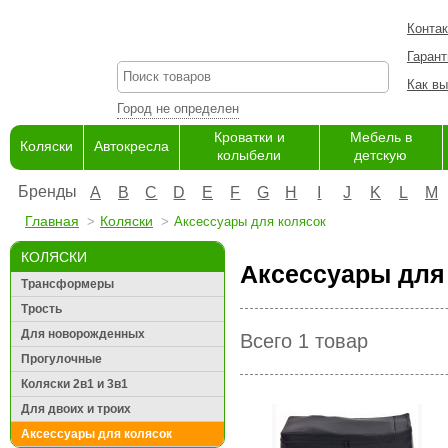
Конта
Гарант
Как вы
Город не определен
Кроватки и
Мебель в
Коляски
Автокресла
колыбели
детскую
Бренды
A
B
C
D
E
F
G
H
I
J
K
L
M
Главная
Коляски
Аксессуары для колясок
КОЛЯСКИ
Аксессуары для
Трансформеры
Трость
Для новорожденных
Всего 1 товар
Прогулочные
Коляски 2в1 и 3в1
Для двоих и троих
Аксессуары для колясок