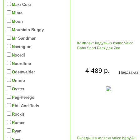
Maxi-Cosi
Mima
Moon
Mountain Buggy
Mr Sandman
Комплект надувных колес Valco
Navington
Baby Sport Pack для Zee
Noordi
Noordline
4 489 р.
Odenwalder
Предзаказ
Omnio
Oyster
Peg-Perego
Phil And Teds
Rockit
Romer
Ryan
Вкладыш в коляску Valco baby All
Seed