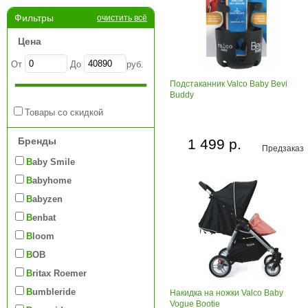
Фильтры
очистить всё
Цена
От
До
руб.
Подстаканник Valco Baby Bevi
Buddy
Товары со скидкой
Бренды
1 499 р.
Предзаказ
Baby Smile
Babyhome
Babyzen
Benbat
Bloom
BOB
Britax Roemer
Bumbleride
Накидка на ножки Valco Baby
Vogue Bootie