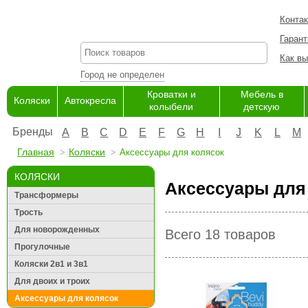
Конта
Гарант
Как вы
Город не определен
Кроватки и
Мебель в
Коляски
Автокресла
колыбели
детскую
Бренды
A
B
C
D
E
F
G
H
I
J
K
L
M
Главная
Коляски
Аксессуары для колясок
КОЛЯСКИ
Аксессуары для
Трансформеры
Трость
Для новорожденных
Всего 18 товаров
Прогулочные
Коляски 2в1 и 3в1
Для двоих и троих
Аксессуары для колясок