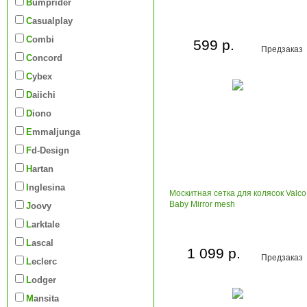
Bumprider
Casualplay
Combi
599 р.
Предзаказ
Concord
Cybex
Daiichi
Diono
Emmaljunga
Fd-Design
Hartan
Inglesina
Москитная сетка для колясок Valco
Baby Mirror mesh
Joovy
Larktale
Lascal
1 099 р.
Предзаказ
Leclerc
Lodger
Mansita