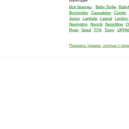
Все бренды
Baby Smile
Baby
Bumprider
Casualplay
Combi
Joovy
Larktale
Lascal
Leclerc
Navington
Noordi
Noordline
O
Ryan
Seed
TFK
Tomy
UPPA
Показать товары, снятые с про
Креслашоп
Как выбрать?
Ка
Контакты
Все про автокресла
Кол
Доставка и оплата
Форум
Авт
Гарантии
Блог
Кро