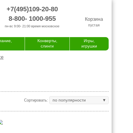
+7(495)109-20-80
8-800- 1000-955
Корзина
пустая
пн-вс 9:00- 21:00
время московское
пание,
Конверты,
Игры,
слинги
игрушки
се
по популярности
Сортировать: