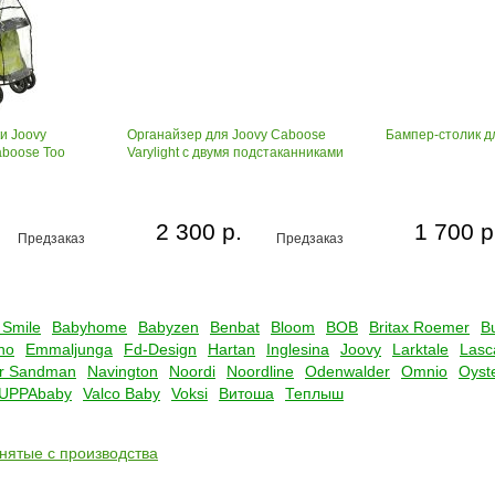
и Joovy
Органайзер для Joovy Caboose
Бампер-столик дл
aboose Too
Varylight c двумя подстаканниками
2 300 р.
1 700 р
Предзаказ
Предзаказ
 Smile
Babyhome
Babyzen
Benbat
Bloom
BOB
Britax Roemer
B
no
Emmaljunga
Fd-Design
Hartan
Inglesina
Joovy
Larktale
Lasc
r Sandman
Navington
Noordi
Noordline
Odenwalder
Omnio
Oyst
UPPAbaby
Valco Baby
Voksi
Витоша
Теплыш
снятые с производства