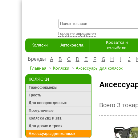
Город не определен
Кроватки и
Коляски
Автокресла
колыбели
Бренды
A
B
C
D
E
F
G
H
I
J
Главная
Коляски
Аксессуары для колясок
КОЛЯСКИ
Аксессуа
Трансформеры
Трость
Для новорожденных
Всего 3 това
Прогулочные
Коляски 2в1 и 3в1
Для двоих и троих
Аксессуары для колясок