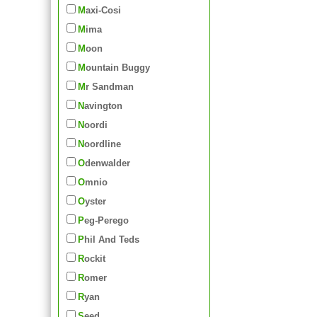
Maxi-Cosi
Mima
Moon
Mountain Buggy
Mr Sandman
Navington
Noordi
Noordline
Odenwalder
Omnio
Oyster
Peg-Perego
Phil And Teds
Rockit
Romer
Ryan
Seed