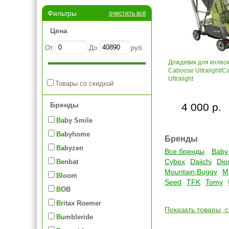
Фильтры
очистить всё
Цена
От
До
руб.
Дождевик для коляск
Caboose Ultralight/C
Ultralight
Товары со скидкой
Бренды
4 000 р.
Baby Smile
Babyhome
Бренды
Babyzen
Все бренды
Baby
Cybex
Daiichi
Dio
Benbat
Mountain Buggy
M
Bloom
Seed
TFK
Tomy
BOB
Britax Roemer
Показать товары, 
Bumbleride