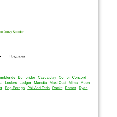
я Joovy Scooter
.
Предзаказ
umbleride
Bumprider
Casualplay
Combi
Concord
al
Leclerc
Lodger
Mansita
Maxi-Cosi
Mima
Moon
er
Peg-Perego
Phil And Teds
Rockit
Romer
Ryan