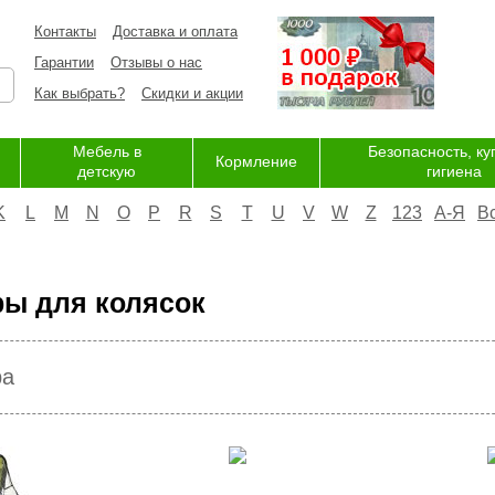
Контакты
Доставка и оплата
Гарантии
Отзывы о нас
Как выбрать?
Скидки и акции
Мебель в
Безопасность, ку
Кормление
детскую
гигиена
K
L
M
N
O
P
R
S
T
U
V
W
Z
123
А-Я
В
ры для колясок
ра