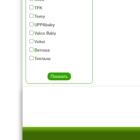
TFK
Tomy
UPPAbaby
Valco Baby
Voksi
Витоша
Теплыш