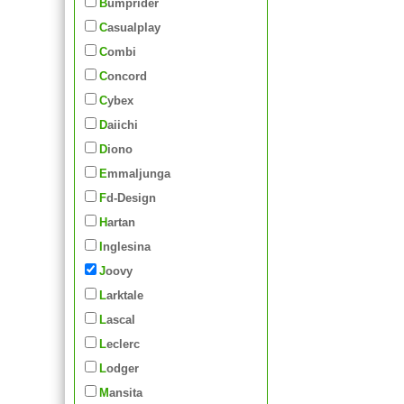
Bumprider
Casualplay
Combi
Concord
Cybex
Daiichi
Diono
Emmaljunga
Fd-Design
Hartan
Inglesina
Joovy
Larktale
Lascal
Leclerc
Lodger
Mansita