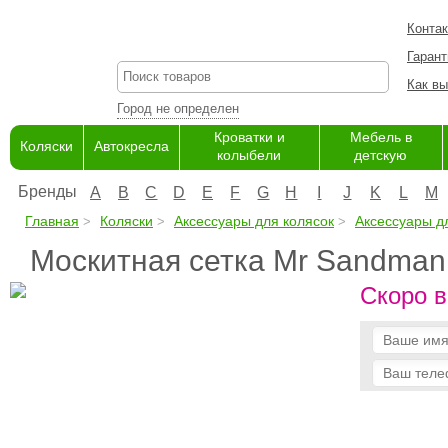
Конта
Гарант
Как вы
Город не определен
Кроватки и
Мебель в
Коляски
Автокресла
колыбели
детскую
Бренды
A
B
C
D
E
F
G
H
I
J
K
L
M
Главная
Коляски
Аксессуары для колясок
Аксессуары д
Москитная сетка Mr Sandman
Скоро в