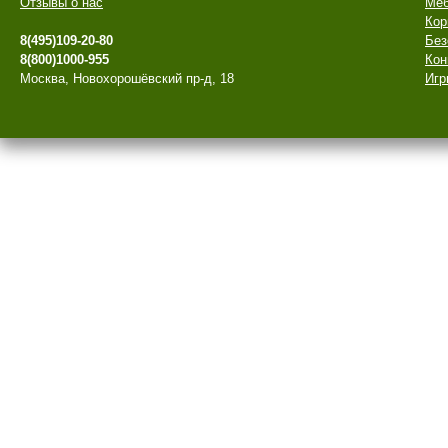
Отзывы о нас
Меб
Кор
8(495)109-20-80
Без
8(800)1000-955
Кон
Москва, Новохорошёвский пр-д, 18
Игр