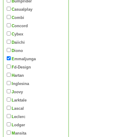
Bumprider
Casualplay
Combi
Concord
Cybex
Daiichi
Diono
Emmaljunga
Fd-Design
Hartan
Inglesina
Joovy
Larktale
Lascal
Leclerc
Lodger
Mansita