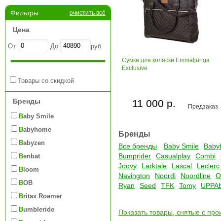
Фильтры
очистить всё
Цена
От
До
руб.
Сумка для коляски Emmaljunga
Exclusive
Товары со скидкой
Бренды
11 000 р.
Предзаказ
Baby Smile
Babyhome
Бренды
Babyzen
Все бренды
Baby Smile
Baby
Bumprider
Casualplay
Combi
Benbat
Joovy
Larktale
Lascal
Leclerc
Bloom
Navington
Noordi
Noordline
O
BOB
Ryan
Seed
TFK
Tomy
UPPA
Britax Roemer
Bumbleride
Показать товары, снятые с про