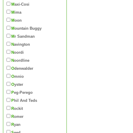
Maxi-Cosi
Mima
Moon
Mountain Buggy
Mr Sandman
Navington
Noordi
Noordline
Odenwalder
Omnio
Oyster
Peg-Perego
Phil And Teds
Rockit
Romer
Ryan
Seed