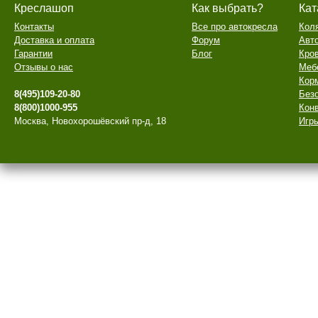
Креслашоп
Как выбрать?
Кат
Контакты
Все про автокресла
Кол
Доставка и оплата
Форум
Авт
Гарантии
Блог
Кро
Отзывы о нас
Меб
Кор
8(495)109-20-80
Безо
8(800)1000-955
Конв
Москва, Новохорошёвский пр-д, 18
Игры