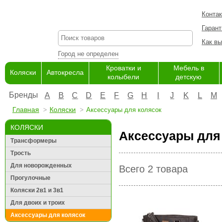
Конта
Гарант
Как вы
Город не определен
Кроватки и
Мебель в
Коляски
Автокресла
колыбели
детскую
Бренды
A
B
C
D
E
F
G
H
I
J
K
L
M
Главная
Коляски
Аксессуары для колясок
КОЛЯСКИ
Аксессуары для
Трансформеры
Трость
Для новорожденных
Всего 2 товара
Прогулочные
Коляски 2в1 и 3в1
Для двоих и троих
Аксессуары для колясок