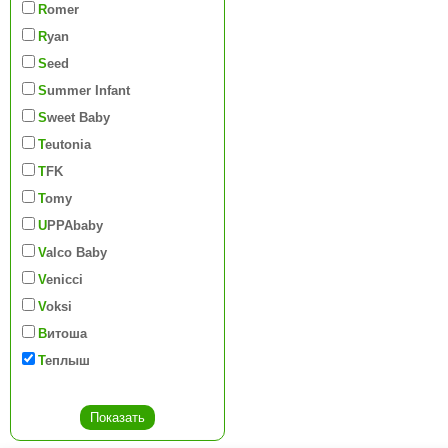
Romer
Ryan
Seed
Summer Infant
Sweet Baby
Teutonia
TFK
Tomy
UPPAbaby
Valco Baby
Venicci
Voksi
Витоша
Теплыш