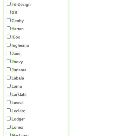
Fd-Design
GB
Geoby
Hartan
iCoo
Inglesina
Jane
Joovy
Junama
Labala
Lama
Larktale
Lascal
Leclerc
Lodger
Lonex
Maclaren