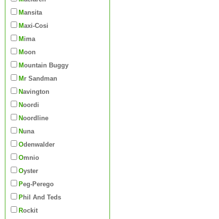
Mansita
Maxi-Cosi
Mima
Moon
Mountain Buggy
Mr Sandman
Navington
Noordi
Noordline
Nuna
Odenwalder
Omnio
Oyster
Peg-Perego
Phil And Teds
Rockit