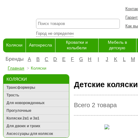
Конта
Гарант
Как вы
Город не определен
Кроватки и
Мебель в
Коляски
Автокресла
колыбели
детскую
Бренды
A
B
C
D
E
F
G
H
I
J
K
L
M
Главная
Коляски
КОЛЯСКИ
Детские коляски
Трансформеры
Трость
Для новорожденных
Всего 2 товара
Прогулочные
Коляски 2в1 и 3в1
Для двоих и троих
Аксессуары для колясок