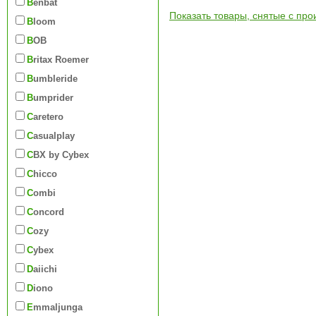
Benbat
Показать товары, снятые с про
Bloom
BOB
Britax Roemer
Bumbleride
Bumprider
Caretero
Casualplay
CBX by Cybex
Chicco
Combi
Concord
Cozy
Cybex
Daiichi
Diono
Emmaljunga