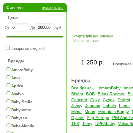
Фильтры
очистить всё
Цена
От
До
руб.
Муфта для рук Теплыш
Универсальная
Товары со скидкой
Бренды
1 250 р.
Предзаказ
AmaroBaby
Anex
Бренды
Aprica
Все бренды
AmaroBaby
Anex
Bloom
BOB
Britax Roemer
Bu
Asalvo
Concord
Cozy
Cybex
Daiichi
Baby Smile
Joovy
Junama
Labala
Lama
Babyhome
Mima
Moon
Mountain Buggy
Oyster
Peg-Perego
Phil And T
Babyzen
TFK
Tomy
UPPAbaby
Valco B
Bebe-Mobile