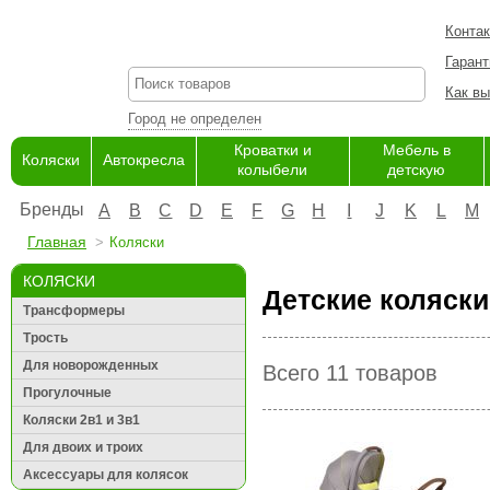
Конта
Гарант
Как вы
Город не определен
Кроватки и
Мебель в
Коляски
Автокресла
колыбели
детскую
Бренды
A
B
C
D
E
F
G
H
I
J
K
L
M
Главная
Коляски
КОЛЯСКИ
Детские коляски
Трансформеры
Трость
Для новорожденных
Всего 11 товаров
Прогулочные
Коляски 2в1 и 3в1
Для двоих и троих
Аксессуары для колясок