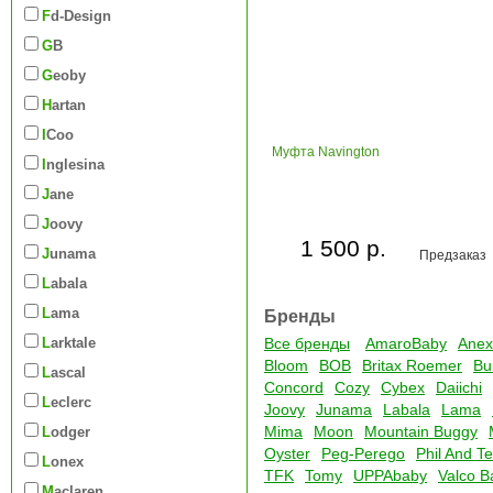
Fd-Design
GB
Geoby
Hartan
iCoo
Муфта Navington
Inglesina
Jane
Joovy
1 500 р.
Junama
Предзаказ
Labala
Lama
Бренды
Larktale
Все бренды
AmaroBaby
Anex
Bloom
BOB
Britax Roemer
Bu
Lascal
Concord
Cozy
Cybex
Daiichi
Leclerc
Joovy
Junama
Labala
Lama
Mima
Moon
Mountain Buggy
Lodger
Oyster
Peg-Perego
Phil And T
Lonex
TFK
Tomy
UPPAbaby
Valco B
Maclaren