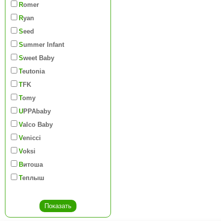
Romer
Ryan
Seed
Summer Infant
Sweet Baby
Teutonia
TFK
Tomy
UPPAbaby
Valco Baby
Venicci
Voksi
Витоша
Теплыш