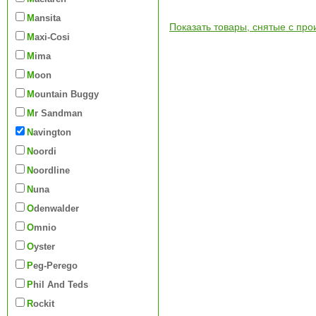
Mansita
Показать товары, снятые с про
Maxi-Cosi
Mima
Moon
Mountain Buggy
Mr Sandman
Navington
Noordi
Noordline
Nuna
Odenwalder
Omnio
Oyster
Peg-Perego
Phil And Teds
Rockit