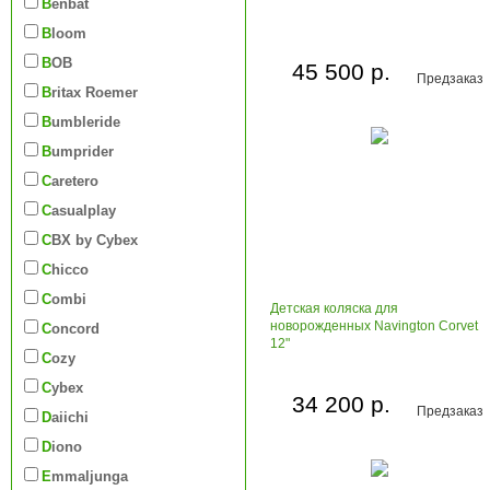
Benbat
Bloom
BOB
45 500 р.
Предзаказ
Britax Roemer
Bumbleride
Bumprider
Caretero
Casualplay
CBX by Cybex
Chicco
Combi
Детская коляска для
новорожденных Navington Corvet
Concord
12"
Cozy
Cybex
34 200 р.
Предзаказ
Daiichi
Diono
Emmaljunga