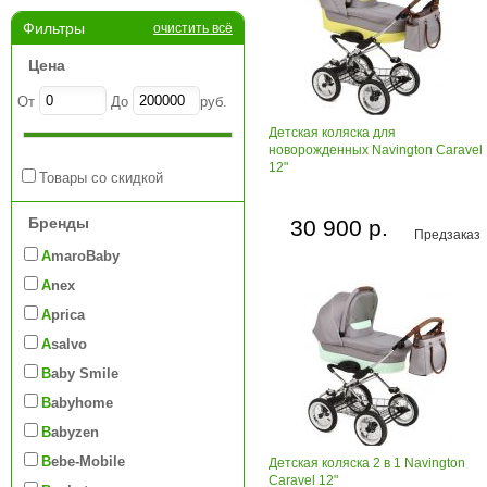
Фильтры
очистить всё
Цена
От
До
руб.
Детская коляска для
новорожденных Navington Caravel
12"
Товары со скидкой
Бренды
30 900 р.
Предзаказ
AmaroBaby
Anex
Aprica
Asalvo
Baby Smile
Babyhome
Babyzen
Bebe-Mobile
Детская коляска 2 в 1 Navington
Caravel 12"