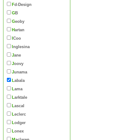
Fd-Design
GB
Geoby
Hartan
iCoo
Inglesina
Jane
Joovy
Junama
Labala
Lama
Larktale
Lascal
Leclerc
Lodger
Lonex
Maclaren