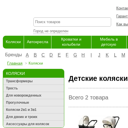
Конта
Гарант
Как вы
Город не определен
Кроватки и
Мебель в
Коляски
Автокресла
колыбели
детскую
Бренды
A
B
C
D
E
F
G
H
I
J
K
L
M
Главная
Коляски
КОЛЯСКИ
Детские коляски
Трансформеры
Трость
Для новорожденных
Всего 2 товара
Прогулочные
Коляски 2в1 и 3в1
Для двоих и троих
Аксессуары для колясок