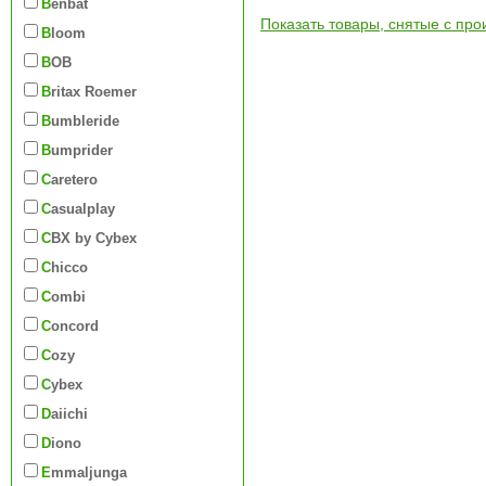
Benbat
Показать товары, снятые с про
Bloom
BOB
Britax Roemer
Bumbleride
Bumprider
Caretero
Casualplay
CBX by Cybex
Chicco
Combi
Concord
Cozy
Cybex
Daiichi
Diono
Emmaljunga