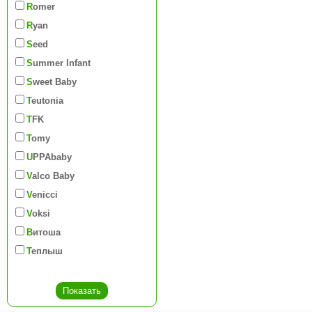
Romer
Ryan
Seed
Summer Infant
Sweet Baby
Teutonia
TFK
Tomy
UPPAbaby
Valco Baby
Venicci
Voksi
Витоша
Теплыш