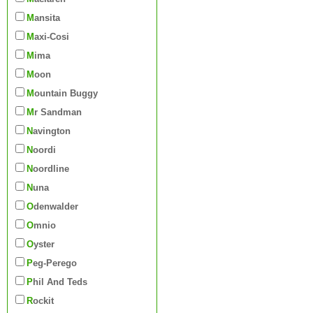
Mansita
Maxi-Cosi
Mima
Moon
Mountain Buggy
Mr Sandman
Navington
Noordi
Noordline
Nuna
Odenwalder
Omnio
Oyster
Peg-Perego
Phil And Teds
Rockit