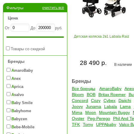
Фильтры
очистить всё
Цена
От
До
руб.
Детская коляска 2в1 Labala Raiz
Товары со скидкой
Бренды
28 490 р.
В наличии
AmaroBaby
Anex
Бренды
Aprica
Все бренды
AmaroBaby
Anex
Bloom
BOB
Britax Roemer
Bu
Asalvo
Concord
Cozy
Cybex
Daiichi
Baby Smile
Joovy
Junama
Labala
Lama
Babyhome
Mima
Moon
Mountain Buggy
Oyster
Peg-Perego
Phil And T
Babyzen
TFK
Tomy
UPPAbaby
Valco B
Bebe-Mobile