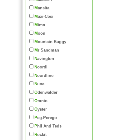
Mansita
Maxi-Cosi
Mima
Moon
Mountain Buggy
Mr Sandman
Navington
Noordi
Noordline
Nuna
Odenwalder
Omnio
Oyster
Peg-Perego
Phil And Teds
Rockit