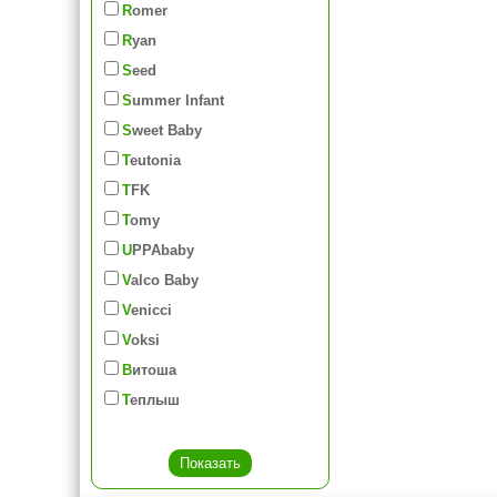
Romer
Ryan
Seed
Summer Infant
Sweet Baby
Teutonia
TFK
Tomy
UPPAbaby
Valco Baby
Venicci
Voksi
Витоша
Теплыш