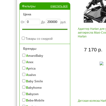
Фильтры
очистить всё
Цена
От
До
руб.
Адаптер Hartan для 
автокресла Maxi-Cos
Hartan
Товары со скидкой
Бренды
7 170 р.
AmaroBaby
Anex
Aprica
Asalvo
Baby Smile
Babyhome
Babyzen
Bebe-Mobile
Детская коляска Hart