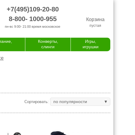
+7(495)109-20-80
8-800- 1000-955
Корзина
пустая
пн-вс 9:00- 21:00
время московское
пание,
Конверты,
Игры,
слинги
игрушки
се
по популярности
Сортировать: