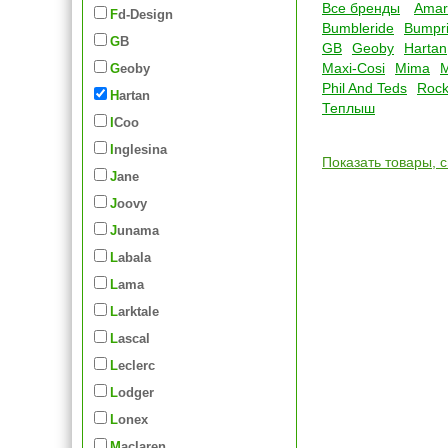
Все бренды
Amar
Fd-Design
Bumbleride
Bumpri
GB
GB
Geoby
Hartan
Maxi-Cosi
Mima
Geoby
Phil And Teds
Rock
Hartan
Теплыш
iCoo
Inglesina
Показать товары, 
Jane
Joovy
Junama
Labala
Lama
Larktale
Lascal
Leclerc
Lodger
Lonex
Maclaren