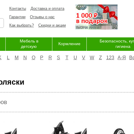
Контакты
Доставка и оплата
Гарантии
Отзывы о нас
Как выбрать?
Скидки и акции
Мебель в
Безопасность, ку
Кормление
детскую
гигиена
K
L
M
N
O
P
R
S
T
U
V
W
Z
123
А-Я
В
оляски
ров