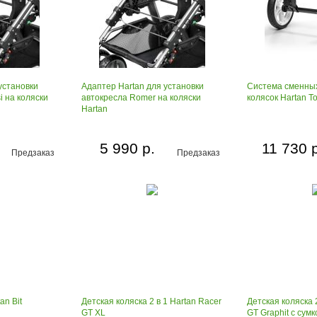
установки
Адаптер Hartan для установки
Система сменны
i на коляски
автокресла Romer на коляски
колясок Hartan To
Hartan
5 990 р.
11 730 
Предзаказ
Предзаказ
an Bit
Детская коляска 2 в 1 Hartan Racer
Детская коляска 
GT XL
GT Graphit с сум