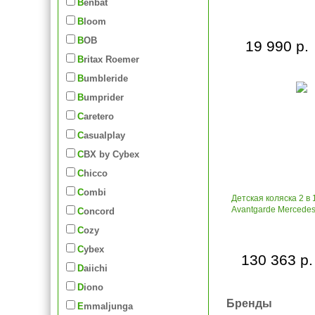
Benbat
Bloom
BOB
19 990 р.
Britax Roemer
Bumbleride
Bumprider
Caretero
Casualplay
CBX by Cybex
Chicco
Combi
Детская коляска 2 в 
Avantgarde Mercede
Concord
Cozy
Cybex
130 363 р.
Daiichi
Diono
Бренды
Emmaljunga