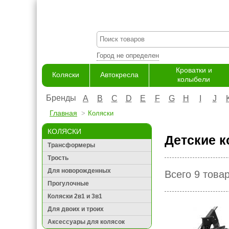
Город не определен
Кроватки и
Коляски
Автокресла
колыбели
Бренды
A
B
C
D
E
F
G
H
I
J
Главная
Коляски
КОЛЯСКИ
Детские к
Трансформеры
Трость
Для новорожденных
Всего 9 това
Прогулочные
Коляски 2в1 и 3в1
Для двоих и троих
Аксессуары для колясок