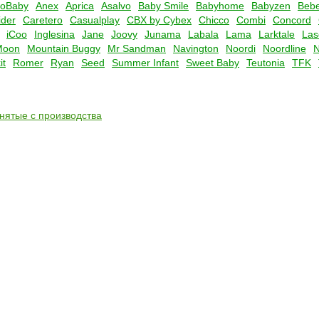
oBaby
Anex
Aprica
Asalvo
Baby Smile
Babyhome
Babyzen
Bebe
der
Caretero
Casualplay
CBX by Cybex
Chicco
Combi
Concord
iCoo
Inglesina
Jane
Joovy
Junama
Labala
Lama
Larktale
Las
Moon
Mountain Buggy
Mr Sandman
Navington
Noordi
Noordline
it
Romer
Ryan
Seed
Summer Infant
Sweet Baby
Teutonia
TFK
снятые с производства