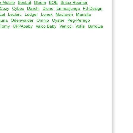
-Mobile
Benbat
Bloom
BOB
Britax Roemer
Cozy
Cybex
Daiichi
Diono
Emmaljunga
Fd-Design
cal
Leclerc
Lodger
Lonex
Maclaren
Mansita
Nuna
Odenwalder
Omnio
Oyster
Peg-Perego
Tomy
UPPAbaby
Valco Baby
Venicci
Voksi
Витоша