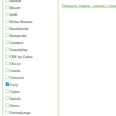
Benbat
Показать товары, снятые с про
Bloom
BOB
Britax Roemer
Bumbleride
Bumprider
Caretero
Casualplay
CBX by Cybex
Chicco
Combi
Concord
Cozy
Cybex
Daiichi
Diono
Emmaljunga