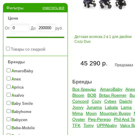
Фильтры
очистить всё
Цена
От
До
руб.
Детская коляска 2 в 1 для двойни
Cozy Duo
Товары со скидкой
Бренды
45 290 р.
Предзаказ
AmaroBaby
Anex
Бренды
Aprica
Все бренды
AmaroBaby
Anex
Bloom
BOB
Britax Roemer
Bu
Asalvo
Concord
Cozy
Cybex
Daiichi
Baby Smile
Joovy
Junama
Labala
Lama
Babyhome
Mima
Moon
Mountain Buggy
Oyster
Peg-Perego
Phil And T
Babyzen
TFK
Tomy
UPPAbaby
Valco B
Bebe-Mobile