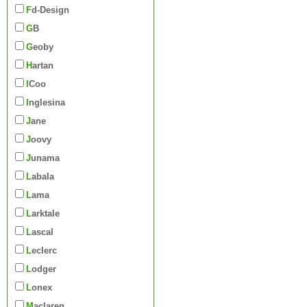
Fd-Design
GB
Geoby
Hartan
iCoo
Inglesina
Jane
Joovy
Junama
Labala
Lama
Larktale
Lascal
Leclerc
Lodger
Lonex
Maclaren