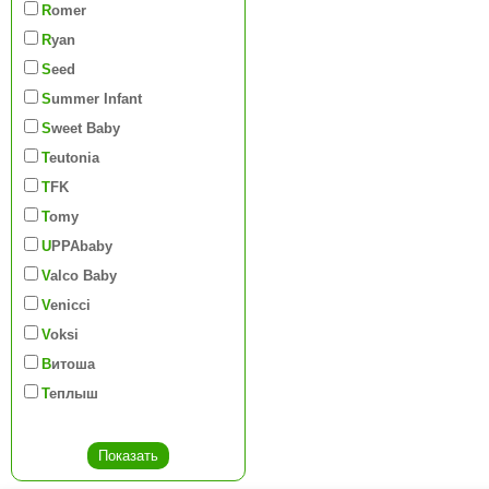
Romer
Ryan
Seed
Summer Infant
Sweet Baby
Teutonia
TFK
Tomy
UPPAbaby
Valco Baby
Venicci
Voksi
Витоша
Теплыш