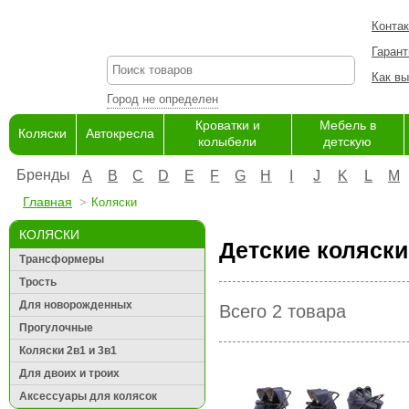
Конта
Гарант
Как вы
Город не определен
Кроватки и
Мебель в
Коляски
Автокресла
колыбели
детскую
Бренды
A
B
C
D
E
F
G
H
I
J
K
L
M
Главная
Коляски
КОЛЯСКИ
Детские коляски
Трансформеры
Трость
Для новорожденных
Всего 2 товара
Прогулочные
Коляски 2в1 и 3в1
Для двоих и троих
Аксессуары для колясок