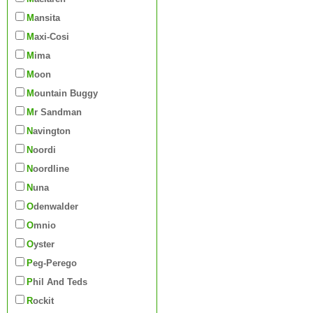
Mansita
Maxi-Cosi
Mima
Moon
Mountain Buggy
Mr Sandman
Navington
Noordi
Noordline
Nuna
Odenwalder
Omnio
Oyster
Peg-Perego
Phil And Teds
Rockit