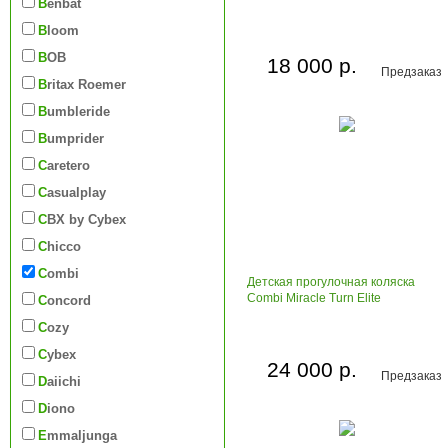
Benbat
Bloom
BOB
18 000 р.
Предзаказ
Britax Roemer
Bumbleride
Bumprider
Caretero
Casualplay
CBX by Cybex
Chicco
Combi
Детская прогулочная коляска
Combi Miracle Turn Elite
Concord
Cozy
Cybex
24 000 р.
Предзаказ
Daiichi
Diono
Emmaljunga