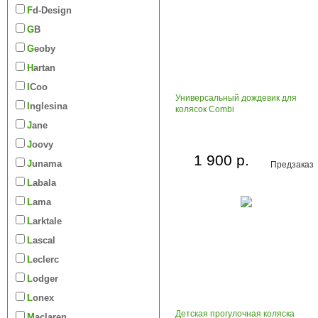
Fd-Design
GB
Geoby
Hartan
iCoo
Универсальный дождевик для
Inglesina
колясок Combi
Jane
Joovy
1 900 р.
Junama
Предзаказ
Labala
Lama
Larktale
Lascal
Leclerc
Lodger
Lonex
Детская прогулочная коляска
Maclaren