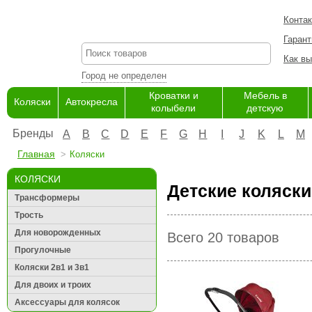
Конта
Гарант
Как вы
Город не определен
Кроватки и
Мебель в
Коляски
Автокресла
колыбели
детскую
Бренды
A
B
C
D
E
F
G
H
I
J
K
L
M
Главная
Коляски
КОЛЯСКИ
Детские коляски
Трансформеры
Трость
Для новорожденных
Всего 20 товаров
Прогулочные
Коляски 2в1 и 3в1
Для двоих и троих
Аксессуары для колясок