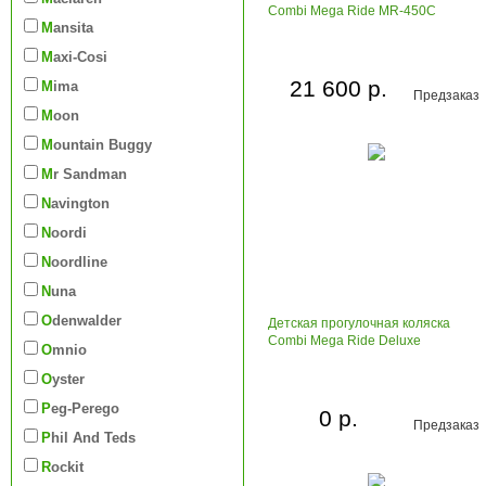
Combi Mega Ride MR-450C
Mansita
Maxi-Cosi
21 600 р.
Mima
Предзаказ
Moon
Mountain Buggy
Mr Sandman
Navington
Noordi
Noordline
Nuna
Odenwalder
Детская прогулочная коляска
Combi Mega Ride Deluxe
Omnio
Oyster
Peg-Perego
0 р.
Предзаказ
Phil And Teds
Rockit