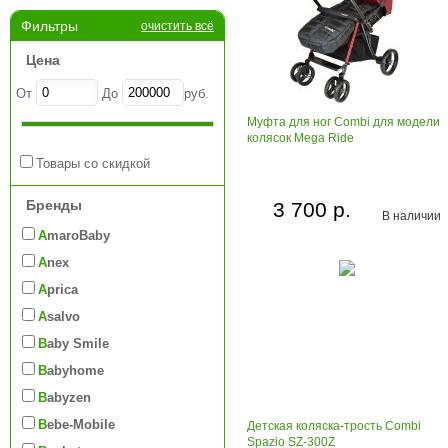
Фильтры
очистить всё
Цена
От
До
руб.
Муфта для ног Combi для модели
колясок Mega Ride
Товары со скидкой
Бренды
3 700 р.
В наличии
AmaroBaby
Anex
Aprica
Asalvo
Baby Smile
Babyhome
Babyzen
Bebe-Mobile
Детская коляска-трость Combi
Spazio SZ-300Z