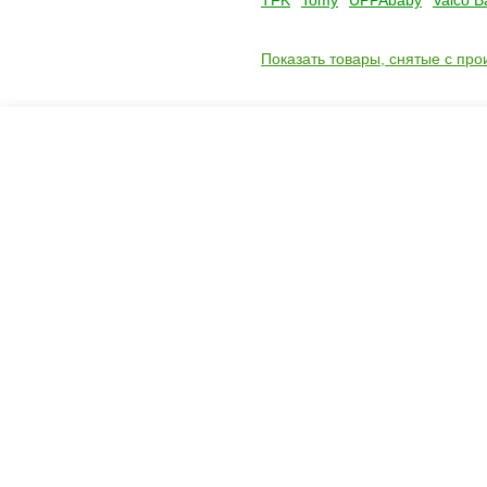
TFK
Tomy
UPPAbaby
Valco B
Показать товары, снятые с про
Креслашоп
Как выбрать?
Ка
Контакты
Все про автокресла
Кол
Доставка и оплата
Форум
Авт
Гарантии
Блог
Кро
Отзывы о нас
Меб
Кор
8(495)109-20-80
Без
8(800)1000-955
Кон
Москва, Новохорошёвский пр-д, 18
Игр