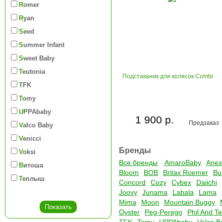
Romer
Ryan
Seed
Summer Infant
Sweet Baby
Teutonia
Подстаканик для колясок Combi
TFK
Tomy
UPPAbaby
1 900 р.
Предзаказ
Valco Baby
Venicci
Бренды
Voksi
Все бренды
AmaroBaby
Anex
Витоша
Bloom
BOB
Britax Roemer
Bu
Теплыш
Concord
Cozy
Cybex
Daiichi
Joovy
Junama
Labala
Lama
Mima
Moon
Mountain Buggy
Oyster
Peg-Perego
Phil And T