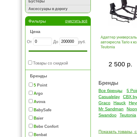
Бустеры
Аксессуары в дорогу
Фильтры
очистить всё
Цена
Адаптер универсаль
От
До
руб.
автокресла Tario к к
Teutonia
2 500 р.
Товары со скидкой
Бренды
Бренды
5 Point
Все бренды
5 Poi
Argo
Casualplay
CBX by
Avova
Graco
Hauck
Hey
Mr Sandman
Noor
BabySafe
Swandoo
Teutonia
Baier
Bebe Confort
Показать товары, 
Benbat