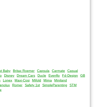
st Baby
Britax Roemer
Capsula
Carmate
Casual
o
Disney
Dream Cars
Ducle
Evenflo
Fd-Design
GB
s
Lonex
Maxi-Cosi
Mifold
Mima
Miniland
enolux
Romer
Safety 1st
SimpleParenting
STM
к