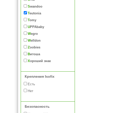
Swandoo
Teutonia
Tomy
UPPAbaby
Wegro
Welldon
Zoobies
Витоша
Хороший знак
Крепления Isofix
Есть
Нет
Безопасность