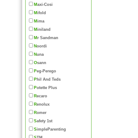
Maxi-Cosi
Mifold
Mima
Miniland
Mr Sandman
Noordi
Nuna
Osann
Peg-Perego
Phil And Teds
Potette Plus
Recaro
Renolux
Romer
Safety 1st
SimpleParenting
STM