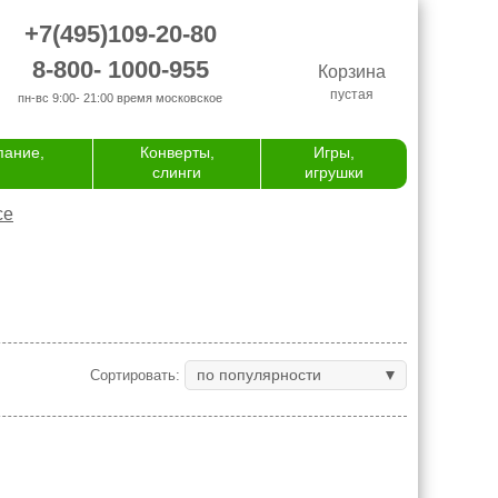
+7(495)109-20-80
8-800- 1000-955
Корзина
пустая
пн-вс 9:00- 21:00
время московское
пание,
Конверты,
Игры,
слинги
игрушки
се
по популярности
Сортировать: