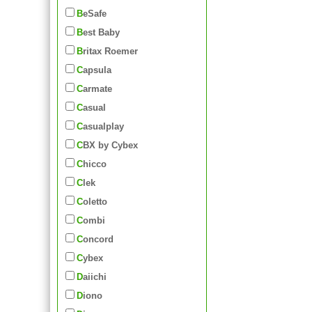
BeSafe
Best Baby
Britax Roemer
Capsula
Carmate
Casual
Casualplay
CBX by Cybex
Chicco
Clek
Coletto
Combi
Concord
Cybex
Daiichi
Diono