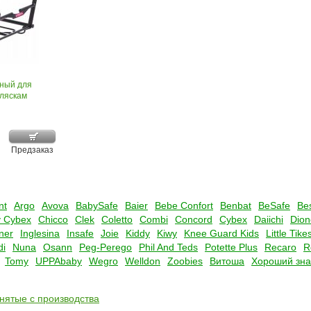
ный для
оляскам
Предзаказ
nt
Argo
Avova
BabySafe
Baier
Bebe Confort
Benbat
BeSafe
Be
 Cybex
Chicco
Clek
Coletto
Combi
Concord
Cybex
Daiichi
Dion
ner
Inglesina
Insafe
Joie
Kiddy
Kiwy
Knee Guard Kids
Little Tike
di
Nuna
Osann
Peg-Perego
Phil And Teds
Potette Plus
Recaro
R
Tomy
UPPAbaby
Wegro
Welldon
Zoobies
Витоша
Хороший зна
снятые с производства