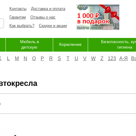
Контакты
Доставка и оплата
Гарантии
Отзывы о нас
Как выбрать?
Скидки и акции
Мебель в
Безопасность, ку
Кормление
детскую
гигиена
K
L
M
N
O
P
R
S
T
U
V
W
Z
123
А-Я
В
втокресла
р