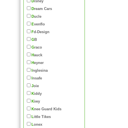
Disney
Dream Cars
Ducle
Evenflo
Fd-Design
GB
Graco
Hauck
Heyner
Inglesina
Insafe
Joie
Kiddy
Kiwy
Knee Guard Kids
Little Tikes
Lonex