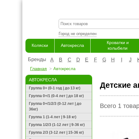
Город не определен
Кроватки и
Коляски
Автокресла
колыбели
Бренды
A
B
C
D
E
F
G
H
I
J
Главная
Автокресла
АВТОКРЕСЛА
Детские а
Группа 0+ (0-1 год | до 13 кг)
Группа 0+/1 (0-4 лет | до 18 кг)
Группа 0+/1/2/3 (0-12 лет | до
Всего 1 това
36кг)
Группа 1 (1-4 лет | 9-18 кг)
Группа 1/2/3 (1-12 лет | 9-36 кг)
Группа 2/3 (3-12 лет | 15-36 кг)