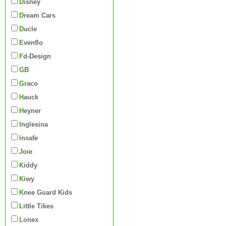
Disney
Dream Cars
Ducle
Evenflo
Fd-Design
GB
Graco
Hauck
Heyner
Inglesina
Insafe
Joie
Kiddy
Kiwy
Knee Guard Kids
Little Tikes
Lonex