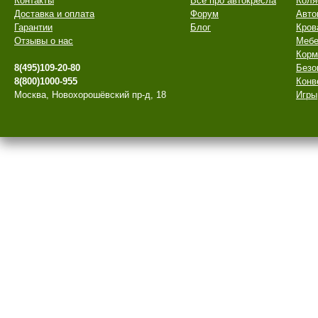
Контакты
Все про автокресла
Коля
Доставка и оплата
Форум
Авто
Гарантии
Блог
Кров
Отзывы о нас
Мебе
Корм
8(495)109-20-80
Безо
8(800)1000-955
Конв
Москва, Новохорошёвский пр-д, 18
Игры