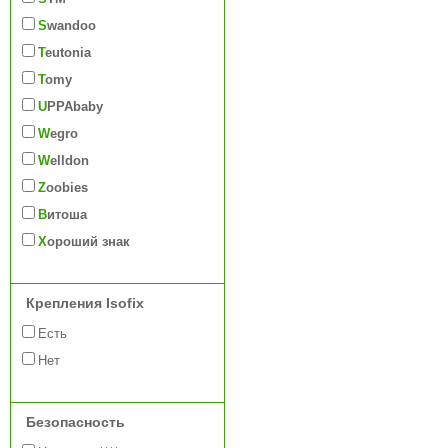
Swandoo
Teutonia
Tomy
UPPAbaby
Wegro
Welldon
Zoobies
Витоша
Хороший знак
Крепления Isofix
Есть
Нет
Безопасность