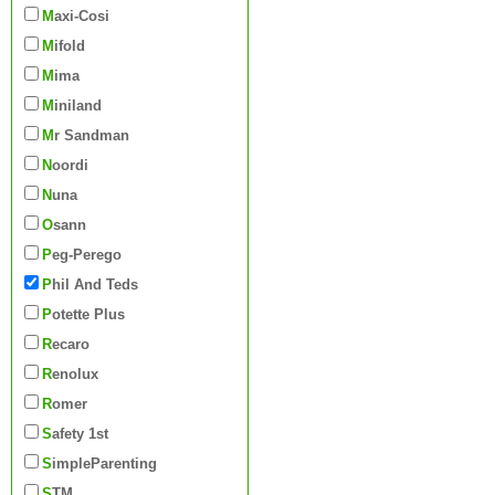
Maxi-Cosi
Mifold
Mima
Miniland
Mr Sandman
Noordi
Nuna
Osann
Peg-Perego
Phil And Teds
Potette Plus
Recaro
Renolux
Romer
Safety 1st
SimpleParenting
STM