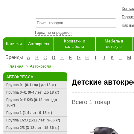
Конта
Гарант
Как вы
Город не определен
Кроватки и
Мебель в
Коляски
Автокресла
колыбели
детскую
Бренды
A
B
C
D
E
F
G
H
I
J
K
L
M
Главная
Автокресла
АВТОКРЕСЛА
Детские автокре
Группа 0+ (0-1 год | до 13 кг)
Группа 0+/1 (0-4 лет | до 18 кг)
Группа 0+/1/2/3 (0-12 лет | до
Всего 1 товар
36кг)
Группа 1 (1-4 лет | 9-18 кг)
Группа 1/2/3 (1-12 лет | 9-36 кг)
Группа 2/3 (3-12 лет | 15-36 кг)