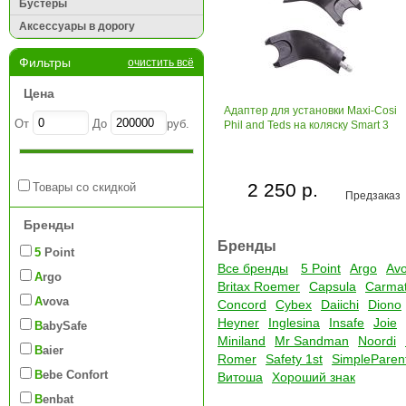
Бустеры
Аксессуары в дорогу
Фильтры
очистить всё
Цена
Адаптер для установки Maxi-Cosi
От
До
руб.
Phil and Teds на коляcку Smart 3
2 250 р.
Товары со скидкой
Предзаказ
Бренды
Бренды
5 Point
Все бренды
5 Point
Argo
Av
Argo
Britax Roemer
Capsula
Carma
Avova
Concord
Cybex
Daiichi
Diono
Heyner
Inglesina
Insafe
Joie
BabySafe
Miniland
Mr Sandman
Noordi
Baier
Romer
Safety 1st
SimpleParen
Bebe Confort
Витоша
Хороший знак
Benbat