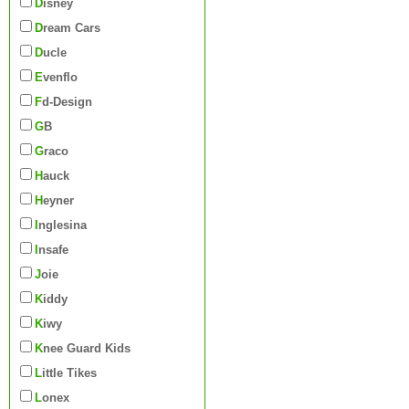
Disney
Dream Cars
Ducle
Evenflo
Fd-Design
GB
Graco
Hauck
Heyner
Inglesina
Insafe
Joie
Kiddy
Kiwy
Knee Guard Kids
Little Tikes
Lonex