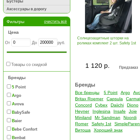
Бустеры
Аксессуары в дорогу
Фильтры
очистить всё
Цена
Солнцезащитные шторки на
От
До
руб.
роликах комплект 2 шт. Safety 1st
1 120 р.
Товары со скидкой
Предзаказ
Бренды
Бренды
5 Point
Все бренды
5 Point
Argo
Av
Argo
Britax Roemer
Capsula
Carma
Avova
Concord
Cybex
Daiichi
Diono
Heyner
Inglesina
Insafe
Joie
BabySafe
Miniland
Mr Sandman
Noordi
Baier
Romer
Safety 1st
SimpleParen
Bebe Confort
Витоша
Хороший знак
Benbat