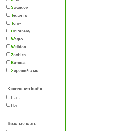
Swandoo
Teutonia
Tomy
UPPAbaby
Wegro
Welldon
Zoobies
Витоша
Хороший знак
Крепления Isofix
Есть
Нет
Безопасность