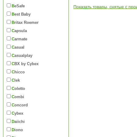
BeSafe
Показать товары, снятые с про
Best Baby
Britax Roemer
Capsula
Carmate
Casual
Casualplay
CBX by Cybex
Chicco
Clek
Coletto
Combi
Concord
Cybex
Daiichi
Diono