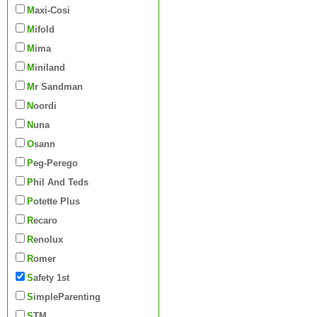
Maxi-Cosi
Mifold
Mima
Miniland
Mr Sandman
Noordi
Nuna
Osann
Peg-Perego
Phil And Teds
Potette Plus
Recaro
Renolux
Romer
Safety 1st
SimpleParenting
STM