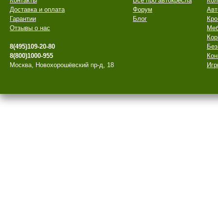
Контакты
Все про автокресла
Кол
Доставка и оплата
Форум
Авт
Гарантии
Блог
Кро
Отзывы о нас
Меб
Кор
8(495)109-20-80
Без
8(800)1000-955
Кон
Москва, Новохорошёвский пр-д, 18
Игр