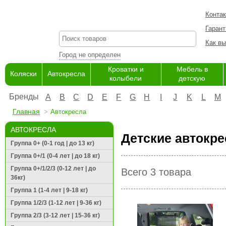
Конта
Гарант
Как вы
Город не определен
Кроватки и
Мебель в
Коляски
Автокресла
колыбели
детскую
Бренды
A
B
C
D
E
F
G
H
I
J
K
L
M
Главная
Автокресла
АВТОКРЕСЛА
Детские автокре
Группа 0+ (0-1 год | до 13 кг)
Группа 0+/1 (0-4 лет | до 18 кг)
Группа 0+/1/2/3 (0-12 лет | до
Всего 3 товара
36кг)
Группа 1 (1-4 лет | 9-18 кг)
Группа 1/2/3 (1-12 лет | 9-36 кг)
Группа 2/3 (3-12 лет | 15-36 кг)