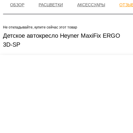
ОБЗОР
РАСЦВЕТКИ
АКСЕССУАРЫ
ОТЗЫВ
Не откладывайте, купите сейчас этот товар
Детское автокресло Heyner MaxiFix ERGO
3D-SP
Креслашоп
Как выбрать?
Ка
Контакты
Все про автокресла
Кол
Доставка и оплата
Форум
Авт
Гарантии
Блог
Кро