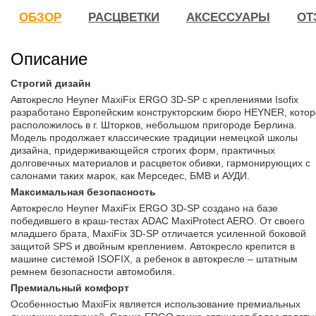
ОБЗОР
РАСЦВЕТКИ
АКСЕССУАРЫ
ОТ
Описание
Строгий дизайн
Автокресло Heyner MaxiFix ERGO 3D-SP с креплениями Isofix
разработано Европейским конструкторским бюро HEYNER, кото
расположилось в г. Шторков, небольшом пригороде Берлина.
Модель продолжает классические традиции немецкой школы
дизайна, придерживающейся строгих форм, практичных
долговечных материалов и расцветок обивки, гармонирующих с
салонами таких марок, как Мерседес, БМВ и АУДИ.
Максимальная безопасность
Автокресло Heyner MaxiFix ERGO 3D-SP создано на базе
победившего в краш-тестах ADAC MaxiProtect AERO. От своего
младшего брата, MaxiFix 3D-SP отличается усиленной боковой
защитой SPS и двойным креплением. Автокресло крепится в
машине системой ISOFIX, а ребенок в автокресле – штатным
ремнем безопасности автомобиля.
Премиальный комфорт
Особенностью MaxiFix является использование премиальных