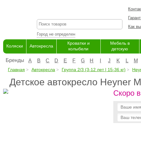
Конта
Гарант
Как вы
Город не определен
Кроватки и
Мебель в
Коляски
Автокресла
колыбели
детскую
Бренды
A
B
C
D
E
F
G
H
I
J
K
L
M
Главная
Автокресла
Группа 2/3 (3-12 лет | 15-36 кг)
Hey
Детское автокресло Heyner 
Скоро в