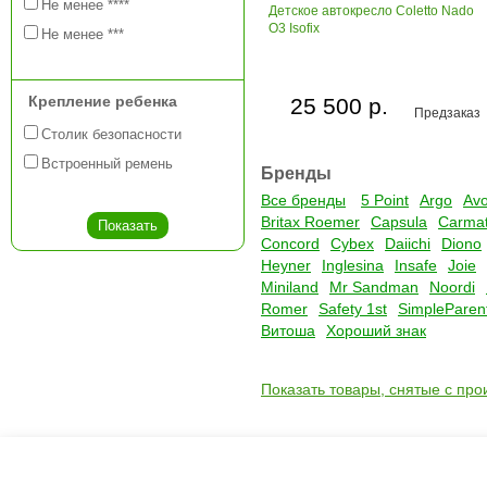
Не менее ****
Детское автокресло Coletto Nado
O3 Isofix
Не менее ***
Крепление ребенка
25 500 р.
Предзаказ
Столик безопасности
Встроенный ремень
Бренды
Все бренды
5 Point
Argo
Av
Britax Roemer
Capsula
Carma
Concord
Cybex
Daiichi
Diono
Heyner
Inglesina
Insafe
Joie
Miniland
Mr Sandman
Noordi
Romer
Safety 1st
SimpleParen
Витоша
Хороший знак
Показать товары, снятые с про