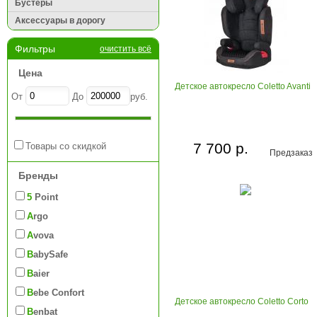
Бустеры
Аксессуары в дорогу
Фильтры
очистить всё
Цена
Детское автокресло Coletto Avanti
От
До
руб.
7 700 р.
Товары со скидкой
Предзаказ
Бренды
5 Point
Argo
Avova
BabySafe
Baier
Bebe Confort
Детское автокресло Coletto Corto
Benbat