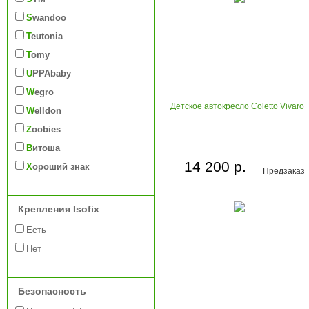
Swandoo
Teutonia
Tomy
UPPAbaby
Wegro
Детское автокресло Coletto Vivaro
Welldon
Zoobies
Витоша
14 200 р.
Хороший знак
Предзаказ
Крепления Isofix
Есть
Нет
Безопасность