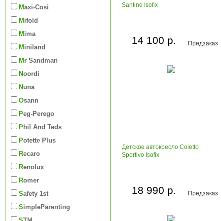
Santino Isofix
Maxi-Cosi
Mifold
Mima
14 100 р.
Предзаказ
Miniland
Mr Sandman
Noordi
Nuna
Osann
Peg-Perego
Phil And Teds
Potette Plus
Детское автокресло Coletto
Recaro
Sportivo Isofix
Renolux
Romer
18 990 р.
Safety 1st
Предзаказ
SimpleParenting
STM