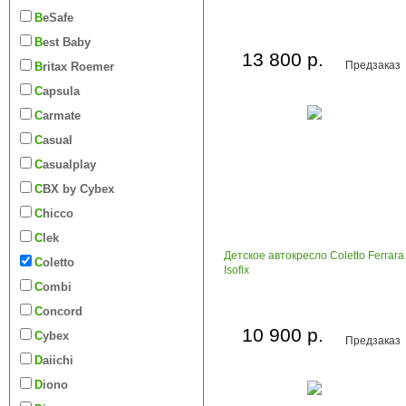
BeSafe
Best Baby
13 800 р.
Предзаказ
Britax Roemer
Capsula
Carmate
Casual
Casualplay
CBX by Cybex
Chicco
Clek
Детское автокресло Coletto Ferrara
Coletto
Isofix
Combi
Concord
10 900 р.
Cybex
Предзаказ
Daiichi
Diono