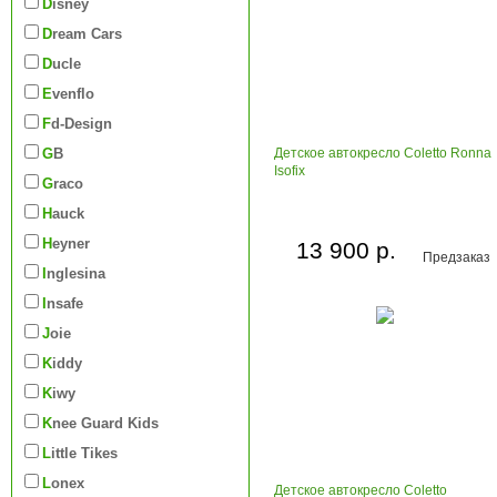
Disney
Dream Cars
Ducle
Evenflo
Fd-Design
GB
Детское автокресло Coletto Ronna
Isofix
Graco
Hauck
Heyner
13 900 р.
Предзаказ
Inglesina
Insafe
Joie
Kiddy
Kiwy
Knee Guard Kids
Little Tikes
Lonex
Детское автокресло Coletto