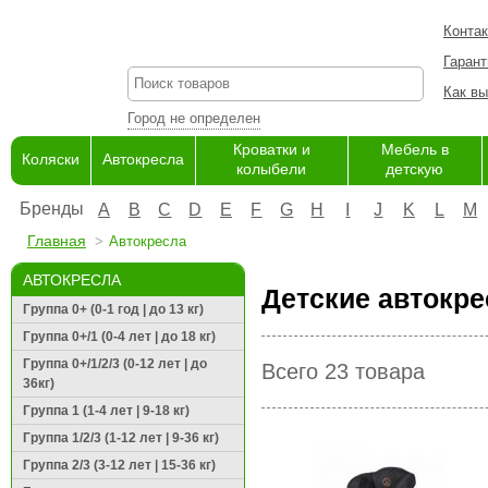
Конта
Гарант
Как вы
Город не определен
Кроватки и
Мебель в
Коляски
Автокресла
колыбели
детскую
Бренды
A
B
C
D
E
F
G
H
I
J
K
L
M
Главная
Автокресла
АВТОКРЕСЛА
Детские автокре
Группа 0+ (0-1 год | до 13 кг)
Группа 0+/1 (0-4 лет | до 18 кг)
Группа 0+/1/2/3 (0-12 лет | до
Всего 23 товара
36кг)
Группа 1 (1-4 лет | 9-18 кг)
Группа 1/2/3 (1-12 лет | 9-36 кг)
Группа 2/3 (3-12 лет | 15-36 кг)