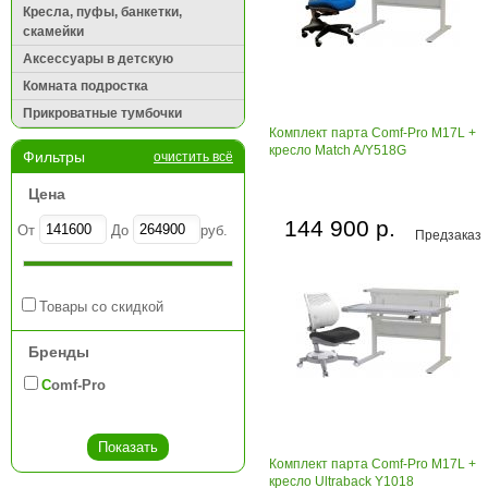
Кресла, пуфы, банкетки,
скамейки
Аксессуары в детскую
Комната подростка
Прикроватные тумбочки
Комплект парта Comf-Pro M17L +
кресло Match A/Y518G
Фильтры
очистить всё
Цена
144 900 р.
От
До
руб.
Предзаказ
Товары со скидкой
Бренды
Comf-Pro
Комплект парта Comf-Pro M17L +
кресло Ultraback Y1018