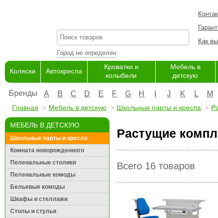
Конта
Гарант
Как вы
Город не определен
Кроватки и
Мебель в
Коляски
Автокресла
колыбели
детскую
Бренды
A
B
C
D
E
F
G
H
I
J
K
L
M
Главная
Мебель в детскую
Школьные парты и кресла
Р
МЕБЕЛЬ В ДЕТСКУЮ
Растущие компл
Школьные парты и кресла
Комната новорожденного
Пеленальные столики
Всего 16 товаров
Пеленальные комоды
Бельевые комоды
Шкафы и стеллажи
Столы и стулья