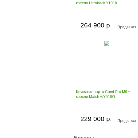
кресло Ultraback Y1018
264 900 р.
Предзаказ
Комплект парта Comf-Pro M9 +
кресло Match A/Y518G
229 000 р.
Предзаказ
Бренды