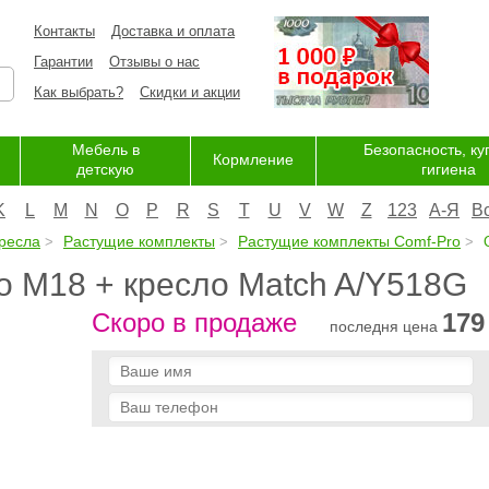
Контакты
Доставка и оплата
Гарантии
Отзывы о нас
Как выбрать?
Скидки и акции
Мебель в
Безопасность, ку
Кормление
детскую
гигиена
K
L
M
N
O
P
R
S
T
U
V
W
Z
123
А-Я
В
ресла
Растущие комплекты
Растущие комплекты Comf-Pro
C
o M18 + кресло Match A/Y518G
Скоро в продаже
179
последня цена