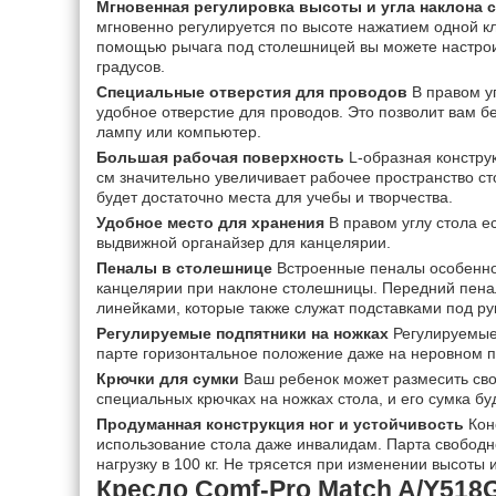
Мгновенная регулировка высоты и угла наклона 
мгновенно регулируется по высоте нажатием одной кл
помощью рычага под столешницей вы можете настроит
градусов.
Специальные отверстия для проводов
В правом у
удобное отверстие для проводов. Это позволит вам б
лампу или компьютер.
Большая рабочая поверхность
L-образная констру
см значительно увеличивает рабочее пространство ст
будет достаточно места для учебы и творчества.
Удобное место для хранения
В правом углу стола е
выдвижной органайзер для канцелярии.
Пеналы в столешнице
Встроенные пеналы особенн
канцелярии при наклоне столешницы. Передний пен
линейками, которые также служат подставками под ру
Регулируемые подпятники на ножках
Регулируемые
парте горизонтальное положение даже на неровном п
Крючки для сумки
Ваш ребенок может размесить сво
специальных крючках на ножках стола, и его сумка буд
Продуманная конструкция ног и устойчивость
Кон
использование стола даже инвалидам. Парта свобод
нагрузку в 100 кг. Не трясется при изменении высоты 
Кресло Comf-Pro Match A/Y518