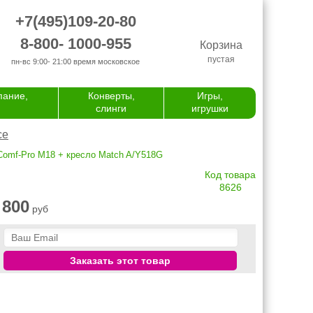
+7(495)109-20-80
8-800- 1000-955
Корзина
пустая
пн-вс 9:00- 21:00
время московское
пание,
Конверты,
Игры,
слинги
игрушки
се
omf-Pro M18 + кресло Match A/Y518G
Код товара
8626
 800
руб
Заказать этот товар