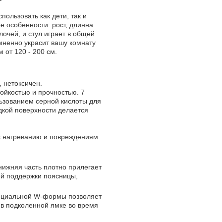
пользовать как дети, так и
е особенности: рост, длинна
очей, и стул играет в общей
мненно украсит вашу комнату
 от 120 - 200 см.
 нетоксичен.
ойкостью и прочностью. 7
льзованием серной кислоты для
дкой поверхности делается
к нагреванию и повреждениям
 нижняя часть плотно прилегает
ой поддержки поясницы,
ециальной W-формы позволяет
 в подколенной ямке во время