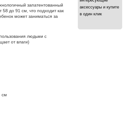
интересующие
ехнологичный запатентованный
аксессуары и купите
 58 до 91 см, что подходит как
в один клик
Ребенок может заниматься за
спользования людьми с
ает от влаги)
 см