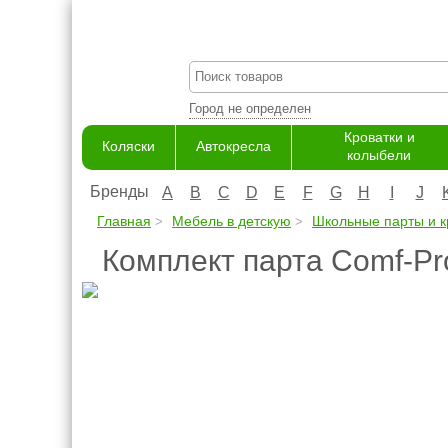
Город не определен
Кроватки и
Коляски
Автокресла
колыбели
Бренды
A
B
C
D
E
F
G
H
I
J
Главная
Мебель в детскую
Школьные парты и к
Комплект парта Comf-Pr