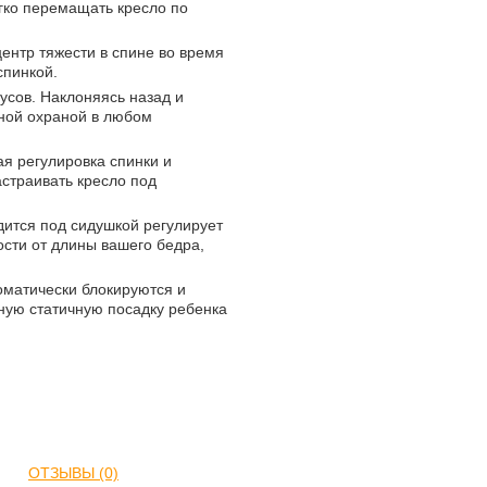
егко перемащать кресло по
ентр тяжести в спине во время
спинкой.
дусов. Наклоняясь назад и
жной охраной в любом
я регулировка спинки и
страивать кресло под
дится под сидушкой регулирует
ости от длины вашего бедра,
томатически блокируются и
ьную статичную посадку ребенка
ОТЗЫВЫ (0)