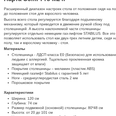
Расширенный диапазон настроек стола от положения сидя на п
до положения стоя для взрослого человека.
Высота всего стола регулируется благодаря подъемному
механизму, который приводится в движение ручкой сбоку под
столешницей. А высота наклоняемой части столешницы
регулируется отдельно немецким газ-лифтом STABILUS. Все это
позволяет использовать стол как двух-трех летним детям, сидя н
полу, так и взрослому человеку - стоя.
Материалы
Столешница - ЛДСП класса Е0 (Безопасно для использован
людьми с аллергией. Тщательно проклеенная кромка
защищает от влаги)
Покрытие столешницы – меламин (пластик ABS)
Немецкий газлифт Stabilus с гарантией 5 лет
Ноги - среднеуглеродистая сталь 2 мм
Порошковое покрытие
Характеристики
Ширина: 120 см
Глубина: 74 см
Размер подвижной (основной) столешницы: 80*48 см
Высота: от 20 до 101 см