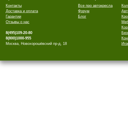
Контакты
Все про автокресла
Кол
Доставка и оплата
Форум
Авт
Гарантии
Блог
Кро
Отзывы о нас
Меб
Кор
8(495)109-20-80
Без
8(800)1000-955
Кон
Москва, Новохорошёвский пр-д, 18
Игр