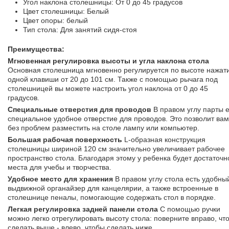
Угол наклона столешницы: От 0 до 45 градусов
Цвет столешницы: Белый
Цвет опоры: белый
Тип стола: Для занятий сидя-стоя
Преимущества:
Мгновенная регулировка высоты и угла наклона стола
Основная столешница мгновенно регулируется по высоте нажат
одной клавиши от 20 до 101 см. Также с помощью рычага под
столешницей вы можете настроить угол наклона от 0 до 45
градусов.
Специальные отверстия для проводов
В правом углу парты е
специальное удобное отверстие для проводов. Это позволит вам
без проблем разместить на столе лампу или компьютер.
Большая рабочая поверхность
L-образная конструкция
столешницы шириной 120 см значительно увеличивает рабочее
пространство стола. Благодаря этому у ребенка будет достаточн
места для учебы и творчества.
Удобное место для хранения
В правом углу стола есть удобн
выдвижной органайзер для канцелярии, а также встроенные в
столешнице пеналы, помогающие содержать стол в порядке.
Легкая регулировка задней панели стола
С помощью ручки
можно легко отрегулировать высоту стола: поверните вправо, чт
сделать выше - влево, чтобы сделать ниже.