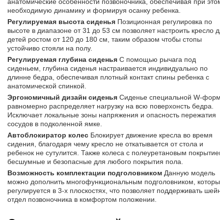
анатомические особенности позвоночника, обеспечивая при это
необходимую динамику и формируя осанку ребенка.
Регулируемая высота сиденья
Позиционная регулировка по
высоте в диапазоне от 31 до 53 см позволяет настроить кресло 
детей ростом от 120 до 180 см, таким образом чтобы стопы
устойчиво стояли на полу.
Регулируемая глубина сиденья
С помощью рычага под
сиденьем, глубина сиденья настраивается индивидуально по
длинне бедра, обеспечивая плотный контакт спины ребенка с
анатомической спинкой.
Эргономичный дизайн сиденья
Сиденье специальной W-фор
равномерно распределяет нагрузку на всю поверхонсть бедра.
Исключает локальные зоны напряжения и опасность пережатия
сосудов в подколенной ямке.
Автоблокиратор колес
Блокирует движение кресла во время
сидения, благодаря чему кресло не откатывается от стола и
ребенок не сутулится. Также колеса с полеуретановым покрыти
бесшумные и безопасные для любого покрытия пола.
Возможность комплектации подголовником
Данную модель
можно дополнить многофункциональным подголовником, котор
регулируется в 3-х плоскостях, что позволяет поддерживать шей
отдел позвоночника в комфортом положении.