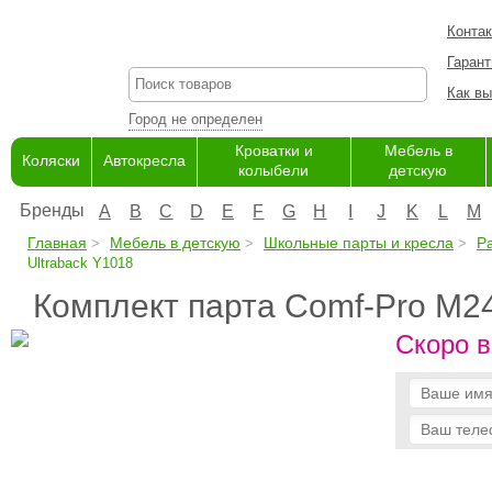
Конта
Гарант
Как вы
Город не определен
Кроватки и
Мебель в
Коляски
Автокресла
колыбели
детскую
Бренды
A
B
C
D
E
F
G
H
I
J
K
L
M
Главная
Мебель в детскую
Школьные парты и кресла
Р
Ultraback Y1018
Комплект парта Comf-Pro M24
Скоро в