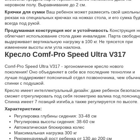
неровном полу. Выравнивание до 2 см.
Крючки для сумки
Ваш ребенок может размесить свой школьны
рюкзак на специальных крючках на ножках стола, и его сумка бу
всегда под рукой.
Продуманная конструкция ног и устойчивость
Конструкция н
облегчает использование стола даже инвалидам. Парта свободн
выдерживает вертикальную нагрузку в 100 кг. Не трясется при
изменении высоты или угла наклона.
Кресло Comf-Pro Speed Ultra V317
Comf-Pro Speed Ultra V317 - эргономичное кресло нового
поколения! Оно объединяет в себе все последние технолгии и
лучше поддерживет поясничный отдел позвоночника, чем обычн
спинки с подушкой.
Кресло имеет интеллектуальный дизайн: даже ребенок безопасн
сможет отрегулировать под себя геометрию валика под поясницу
Спинка имеет 7 позиций изгиба,а также регулируется по высоте.
Характеристики:
Регулировка глубины сидения: 33-48 см
Регулировка высоты сидения: 38-60 см
Автоматическая блокировка колес
Максимальная нагрузка 300 кг
Рекомендуемый рост ребенка от 130 до 200 см