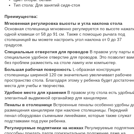
Тип стола: Для занятий сидя-стоя
Преимущества:
Мгновенная регулировка высоты и угла наклона стола
Основная столешница мгновенно регулируется по высоте нажат
одной клавиши от 58 до 91 см. Также с помощью рычага под
столешницей вы можете настроить угол наклона от 0 до 37
градусов.
Специальные отверстия для проводов
В правом углу парты е
специальное удобное отверстие для проводов. Это позволит вам
без проблем разместить на столе лампу или компьютер.
Большая рабочая поверхность
L-образная конструкция
столешницы шириной 120 см значительно увеличивает рабочее
пространство стола. Благодаря этому у ребенка будет достаточн
места для учебы и творчества.
Удобное место для хранения
В правом углу стола есть удобны
элегантный выдвижной органайзер для канцелярии.
Пеналы в столешнице
Встроенные пеналы особенно удобны д
размещения канцелярии при наклоне столешницы. Передний
пенал оборудован съемными линейками, которые также служат
подставками под руки ребенка.
Регулируемые подпятники на ножках
Регулируемые подпятни
способны придать парте горизонтальное положение даже на