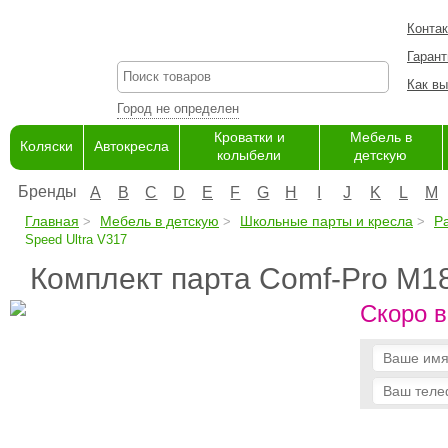
Конта
Гарант
Как вы
Город не определен
Кроватки и
Мебель в
Коляски
Автокресла
колыбели
детскую
Бренды
A
B
C
D
E
F
G
H
I
J
K
L
M
Главная
Мебель в детскую
Школьные парты и кресла
Р
Speed Ultra V317
Комплект парта Comf-Pro M18
Скоро в