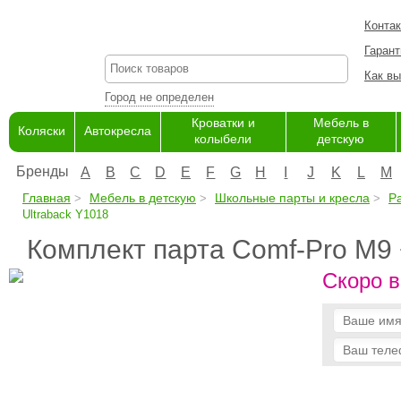
Конта
Гарант
Как вы
Город не определен
Кроватки и
Мебель в
Коляски
Автокресла
колыбели
детскую
Бренды
A
B
C
D
E
F
G
H
I
J
K
L
M
Главная
Мебель в детскую
Школьные парты и кресла
Р
Ultraback Y1018
Комплект парта Comf-Pro M9 
Скоро в