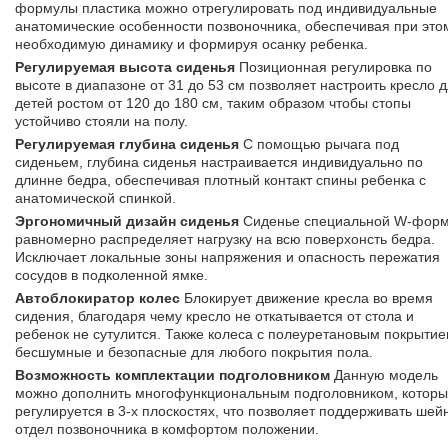
формулы пластика можно отрегулировать под индивидуальные
анатомические особенности позвоночника, обеспечивая при это
необходимую динамику и формируя осанку ребенка.
Регулируемая высота сиденья
Позиционная регулировка по
высоте в диапазоне от 31 до 53 см позволяет настроить кресло 
детей ростом от 120 до 180 см, таким образом чтобы стопы
устойчиво стояли на полу.
Регулируемая глубина сиденья
С помощью рычага под
сиденьем, глубина сиденья настраивается индивидуально по
длинне бедра, обеспечивая плотный контакт спины ребенка с
анатомической спинкой.
Эргономичный дизайн сиденья
Сиденье специальной W-фор
равномерно распределяет нагрузку на всю поверхонсть бедра.
Исключает локальные зоны напряжения и опасность пережатия
сосудов в подколенной ямке.
Автоблокиратор колес
Блокирует движение кресла во время
сидения, благодаря чему кресло не откатывается от стола и
ребенок не сутулится. Также колеса с полеуретановым покрыти
бесшумные и безопасные для любого покрытия пола.
Возможность комплектации подголовником
Данную модель
можно дополнить многофункциональным подголовником, котор
регулируется в 3-х плоскостях, что позволяет поддерживать шей
отдел позвоночника в комфортом положении.