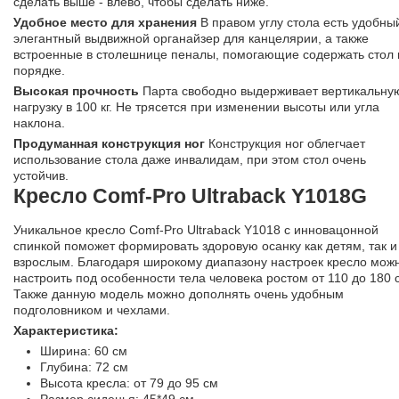
сделать выше - влево, чтобы сделать ниже.
Удобное место для хранения
В правом углу стола есть удобны
элегантный выдвижной органайзер для канцелярии, а также
встроенные в столешнице пеналы, помогающие содержать стол 
порядке.
Высокая прочность
Парта свободно выдерживает вертикальну
нагрузку в 100 кг. Не трясется при изменении высоты или угла
наклона.
Продуманная конструкция ног
Конструкция ног облегчает
использование стола даже инвалидам, при этом стол очень
устойчив.
Кресло Comf-Pro Ultraback Y1018G
Уникальное кресло Comf-Pro Ultraback Y1018 с инновацонной
спинкой поможет формировать здоровую осанку как детям, так и
взрослым. Благодаря широкому диапазону настроек кресло мож
настроить под особенности тела человека ростом от 110 до 180 
Также данную модель можно дополнять очень удобным
подголовником и чехлами.
Характеристика:
Ширина: 60 см
Глубина: 72 см
Высота кресла: от 79 до 95 см