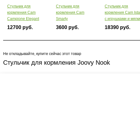
Стульчик для
Стульчик для
Стульчик для
кормления Cam
кopмлeния Cam
кормления Cam Ista
Campione Elegant
Smarty
с игрушками и мягк
вкладышем
12700 руб.
3600 руб.
18390 руб.
Не откладывайте, купите сейчас этот товар
Стульчик для кормления Joovy Nook
Креслашоп
Как выбрать?
Ка
Контакты
Все про автокресла
Кол