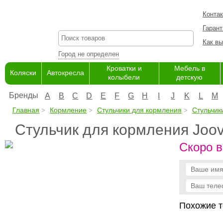
Конта
Гарант
Как вы
Город не определен
Кроватки и
Мебель в
Коляски
Автокресла
колыбели
детскую
Бренды
A
B
C
D
E
F
G
H
I
J
K
L
M
Главная
Кормление
Стульчики для кормления
Стульчики
Стульчик для кормления Joo
Скоро в
Похожие т