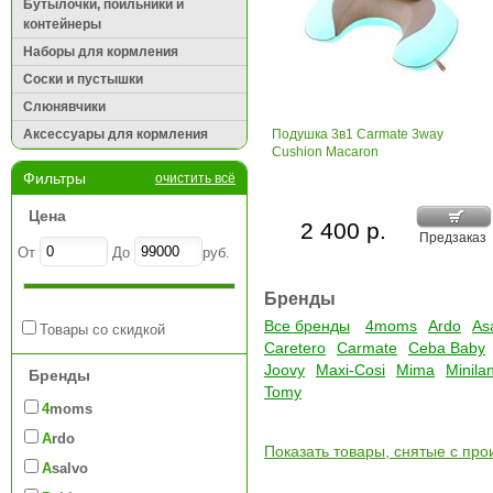
Бутылочки, поильники и
контейнеры
Наборы для кормления
Соски и пустышки
Слюнявчики
Аксессуары для кормления
Подушка 3в1 Carmate 3way
Cushion Macaron
Фильтры
очистить всё
Цена
2 400 р.
Предзаказ
От
До
руб.
Бренды
Все бренды
4moms
Ardo
As
Товары со скидкой
Caretero
Carmate
Ceba Baby
Joovy
Maxi-Cosi
Mima
Minila
Бренды
Tomy
4moms
Ardo
Показать товары, снятые с про
Asalvo