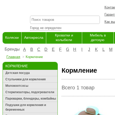
Конта
Гарант
Как вы
Город не определен
Кроватки и
Мебель в
Коляски
Автокресла
колыбели
детскую
Бренды
A
B
C
D
E
F
G
H
I
J
K
L
M
Главная
Кормление
КОРМЛЕНИЕ
Кормление
Детская посуда
Стульчики для кормления
Молокоотсосы
Всего 1 товар
Стерилизаторы, подогреватели
Пароварки, блендеры, комбайны
Подушки для кормления и
беременных