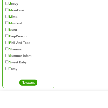
Joovy
Maxi-Cosi
Mima
Miniland
Nuna
Peg-Perego
Phil And Teds
Shenma
Summer Infant
Sweet Baby
Tomy