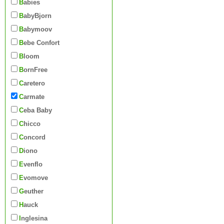
Babies
BabyBjorn
Babymoov
Bebe Confort
Bloom
BornFree
Caretero
Carmate
Ceba Baby
Chicco
Concord
Diono
Evenflo
Evomove
Geuther
Hauck
Inglesina