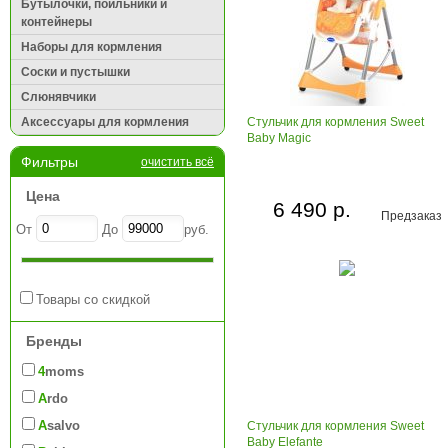
Бутылочки, поильники и
контейнеры
Наборы для кормления
Соски и пустышки
Слюнявчики
Аксессуары для кормления
Стульчик для кормления Sweet
Baby Magic
Фильтры
очистить всё
Цена
6 490 р.
Предзаказ
От
До
руб.
Товары со скидкой
Бренды
4moms
Ardo
Asalvo
Стульчик для кормления Sweet
Baby Elefante