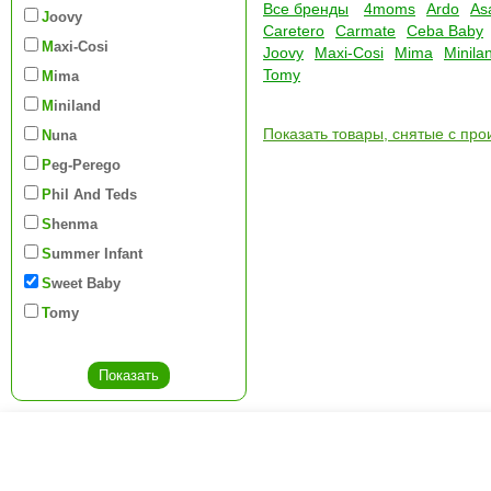
Все бренды
4moms
Ardo
As
Joovy
Caretero
Carmate
Ceba Baby
Maxi-Cosi
Joovy
Maxi-Cosi
Mima
Minila
Tomy
Mima
Miniland
Показать товары, снятые с про
Nuna
Peg-Perego
Phil And Teds
Shenma
Summer Infant
Sweet Baby
Tomy