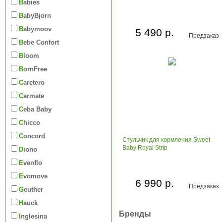
Babies
BabyBjorn
Babymoov
5 490 р.
Предзаказ
Bebe Confort
Bloom
BornFree
Caretero
Carmate
Ceba Baby
Chicco
Concord
Стульчик для кормления Sweet
Baby Royal Strip
Diono
Evenflo
Evomove
6 990 р.
Предзаказ
Geuther
Hauck
Бренды
Inglesina