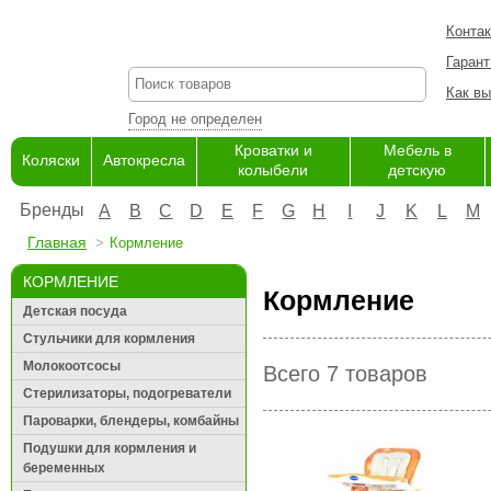
Конта
Гарант
Как вы
Город не определен
Кроватки и
Мебель в
Коляски
Автокресла
колыбели
детскую
Бренды
A
B
C
D
E
F
G
H
I
J
K
L
M
Главная
Кормление
КОРМЛЕНИЕ
Кормление
Детская посуда
Стульчики для кормления
Молокоотсосы
Всего 7 товаров
Стерилизаторы, подогреватели
Пароварки, блендеры, комбайны
Подушки для кормления и
беременных