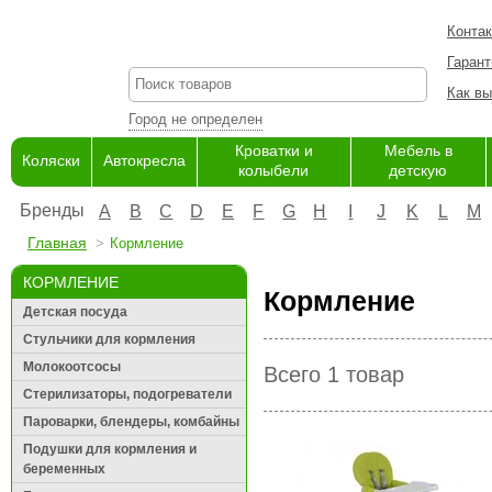
Конта
Гарант
Как вы
Город не определен
Кроватки и
Мебель в
Коляски
Автокресла
колыбели
детскую
Бренды
A
B
C
D
E
F
G
H
I
J
K
L
M
Главная
Кормление
КОРМЛЕНИЕ
Кормление
Детская посуда
Стульчики для кормления
Молокоотсосы
Всего 1 товар
Стерилизаторы, подогреватели
Пароварки, блендеры, комбайны
Подушки для кормления и
беременных