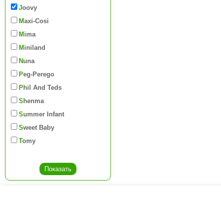
Joovy
Maxi-Cosi
Mima
Miniland
Nuna
Peg-Perego
Phil And Teds
Shenma
Summer Infant
Sweet Baby
Tomy