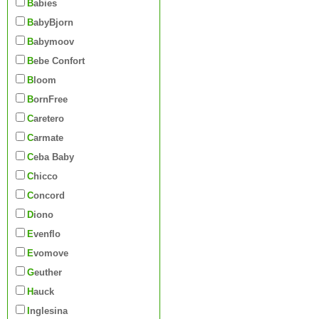
Babies
BabyBjorn
Babymoov
Bebe Confort
Bloom
BornFree
Caretero
Carmate
Ceba Baby
Chicco
Concord
Diono
Evenflo
Evomove
Geuther
Hauck
Inglesina