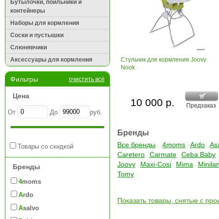
Бутылочки, поильники и
контейнеры
Наборы для кормления
Соски и пустышки
Слюнявчики
Аксессуары для кормления
Стульчик для кормления Joovy
Nook
Фильтры
очистить всё
Цена
10 000 р.
Предзаказ
От
До
руб.
Бренды
Все бренды
4moms
Ardo
As
Товары со скидкой
Caretero
Carmate
Ceba Baby
Joovy
Maxi-Cosi
Mima
Minila
Бренды
Tomy
4moms
Ardo
Показать товары, снятые с про
Asalvo