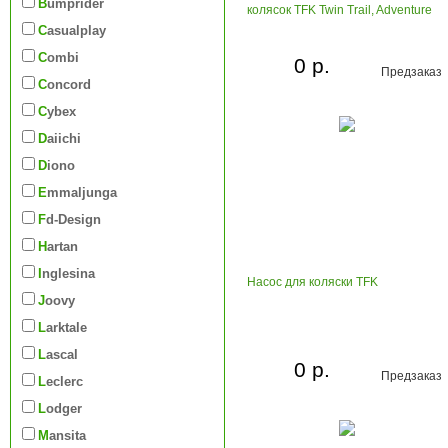
Bumprider
колясок TFK Twin Trail, Adventure
Casualplay
Combi
0 р.
Предзаказ
Concord
Cybex
Daiichi
Diono
Emmaljunga
Fd-Design
Hartan
Inglesina
Насос для коляски TFK
Joovy
Larktale
Lascal
0 р.
Предзаказ
Leclerc
Lodger
Mansita