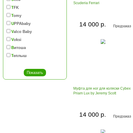
Scuderia Ferrari
TFK
Tomy
14 000 р.
UPPAbaby
Предзаказ
Valco Baby
Voksi
Витоша
Теплыш
Муфта для ног для коляски Cybex
Priam Lux by Jeremy Scott
14 000 р.
Предзаказ