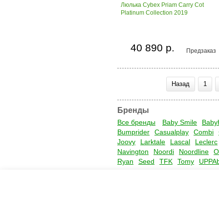
Люлька Cybex Priam Carry Cot
Platinum Collection 2019
40 890 р.
Предзаказ
Назад
1
Бренды
Все бренды
Baby Smile
Baby
Bumprider
Casualplay
Combi
Joovy
Larktale
Lascal
Leclerc
Navington
Noordi
Noordline
O
Ryan
Seed
TFK
Tomy
UPPA