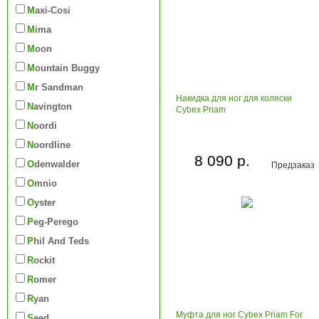
Maxi-Cosi
Mima
Moon
Mountain Buggy
Mr Sandman
Накидка для ног для коляски
Navington
Cybex Priam
Noordi
Noordline
8 090 р.
Odenwalder
Предзаказ
Omnio
Oyster
Peg-Perego
Phil And Teds
Rockit
Romer
Ryan
Муфта для ног Cybex Priam For
Seed