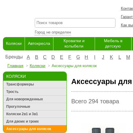
Конта
Гарант
Как вы
Город не определен
Кроватки и
Мебель в
Коляски
Автокресла
колыбели
детскую
Бренды
A
B
C
D
E
F
G
H
I
J
K
L
M
Главная
Коляски
Аксессуары для колясок
КОЛЯСКИ
Аксессуары для 
Трансформеры
Трость
Для новорожденных
Всего 294 товара
Прогулочные
Коляски 2в1 и 3в1
Для двоих и троих
Аксессуары для колясок