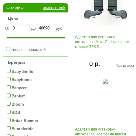
Фильтры
очистить всё
Цена
От
До
руб.
Адаптер для установки
автокресла Maxi-Сosi на шасси
коляски TFK Dot
Товары со скидкой
Бренды
0 р.
Предзаказ
Baby Smile
Babyhome
Babyzen
Benbat
Bloom
BOB
Britax Roemer
Bumbleride
Адаптер для установки
автокресла Roemer на шасси