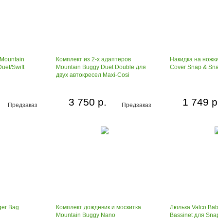
Mountain
Комплект из 2-х адаптеров
Накидка на ножки
uet/Swift
Mountain Buggy Duet Double для
Cover Snap & Sn
двух автокресел Maxi-Cosi
3 750 р.
1 749 р
Предзаказ
Предзаказ
er Bag
Комплект дождевик и москитка
Люлька Valco Bab
Mountain Buggy Nano
Bassinet для Sna