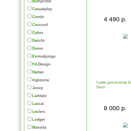
Bumprider
Casualplay
Combi
4 490 р.
Concord
Cybex
Daiichi
Diono
Emmaljunga
Fd-Design
Hartan
Inglesina
Сумка для коляски 
Sport
Joovy
Larktale
Lascal
8 000 р.
Leclerc
Lodger
Mansita