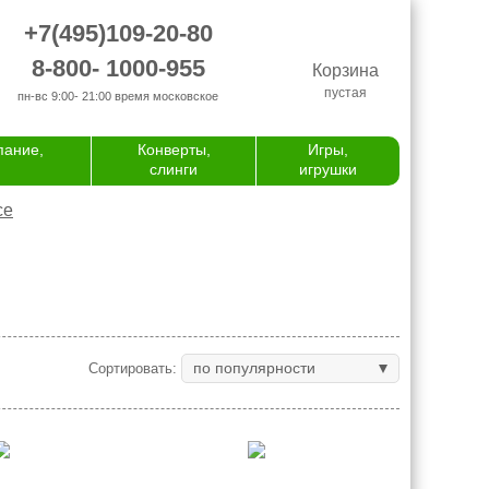
+7(495)109-20-80
8-800- 1000-955
Корзина
пустая
пн-вс 9:00- 21:00
время московское
пание,
Конверты,
Игры,
слинги
игрушки
се
по популярности
Сортировать: