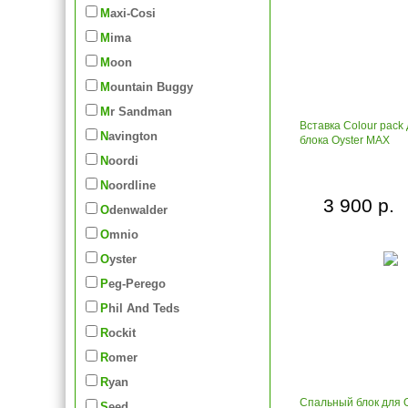
Maxi-Cosi
Mima
Moon
Mountain Buggy
Mr Sandman
Вставка Colour pack
Navington
блока Oyster MAX
Noordi
Noordline
3 900 р.
Odenwalder
Omnio
Oyster
Peg-Perego
Phil And Teds
Rockit
Romer
Ryan
Спальный блок для O
Seed