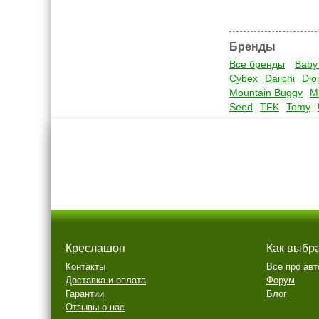
Бренды
Все бренды
Baby
Cybex
Daiichi
Dio
Mountain Buggy
M
Seed
TFK
Tomy
Креслашоп
Как выбр
Контакты
Все про авт
Доставка и оплата
Форум
Гарантии
Блог
Отзывы о нас