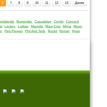
6
7
8
9
10
11
12
13
Далее
umbleride
Bumprider
Casualplay
Combi
Concord
al
Leclerc
Lodger
Mansita
Maxi-Cosi
Mima
Moon
er
Peg-Perego
Phil And Teds
Rockit
Romer
Ryan