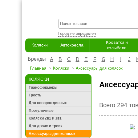
Город не определен
Кроватки и
Коляски
Автокресла
колыбели
Бренды
A
B
C
D
E
F
G
H
I
J
Главная
Коляски
Аксессуары для колясок
КОЛЯСКИ
Аксессуар
Трансформеры
Трость
Для новорожденных
Всего 294 то
Прогулочные
Коляски 2в1 и 3в1
Для двоих и троих
Аксессуары для колясок