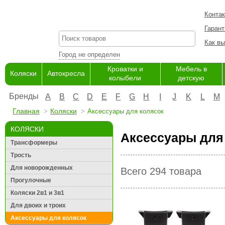
Конта
Гарант
Как вы
Город не определен
Кроватки и
Мебель в
Коляски
Автокресла
колыбели
детскую
Бренды
A
B
C
D
E
F
G
H
I
J
K
L
M
Главная
Коляски
Аксессуары для колясок
КОЛЯСКИ
Аксессуары для 
Трансформеры
Трость
Для новорожденных
Всего 294 товара
Прогулочные
Коляски 2в1 и 3в1
Для двоих и троих
Аксессуары для колясок