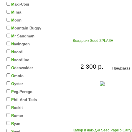
Maxi-Cosi
Mima
Moon
Mountain Buggy
Mr Sandman
Дождевик Seed SPLASH
Navington
Noordi
Noordline
2 300 р.
Odenwalder
Предзаказ
Omnio
Oyster
Peg-Perego
Phil And Teds
Rockit
Romer
Ryan
Капор и накидка Seed Papilio Carry
Seed