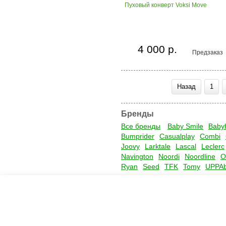
Пуховый конверт Voksi Move
4 000 р.
Предзаказ
Назад
1
Бренды
Все бренды
Baby Smile
Baby
Bumprider
Casualplay
Combi
Joovy
Larktale
Lascal
Leclerc
Navington
Noordi
Noordline
O
Ryan
Seed
TFK
Tomy
UPPA