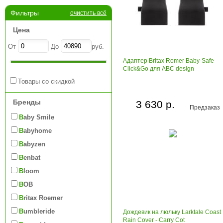
Фильтры
очистить всё
Цена
От
До
руб.
Адаптер Britax Romer Baby-Safe
Click&Go для ABC design
Товары со скидкой
Бренды
3 630 р.
Предзаказ
Baby Smile
Babyhome
Babyzen
Benbat
Bloom
BOB
Britax Roemer
Bumbleride
Дождевик на люльку Larktale Coast
Rain Cover - Carry Cot