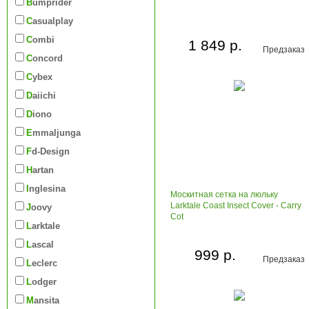
Bumprider
Casualplay
Combi
1 849 р.
Предзаказ
Concord
Cybex
Daiichi
Diono
Emmaljunga
Fd-Design
Hartan
Inglesina
Москитная сетка на люльку
Larktale Coast Insect Cover - Carry
Joovy
Cot
Larktale
Lascal
999 р.
Предзаказ
Leclerc
Lodger
Mansita