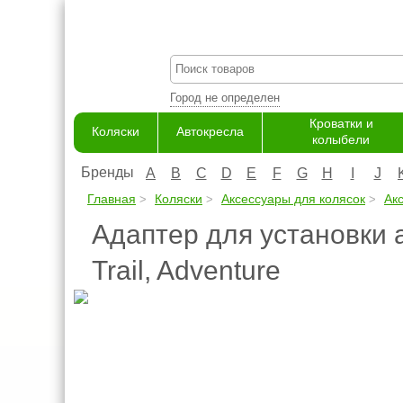
Город не определен
Кроватки и
Коляски
Автокресла
колыбели
Бренды
A
B
C
D
E
F
G
H
I
J
Главная
Коляски
Аксессуары для колясок
Ак
Адаптер для установки 
Trail, Adventure