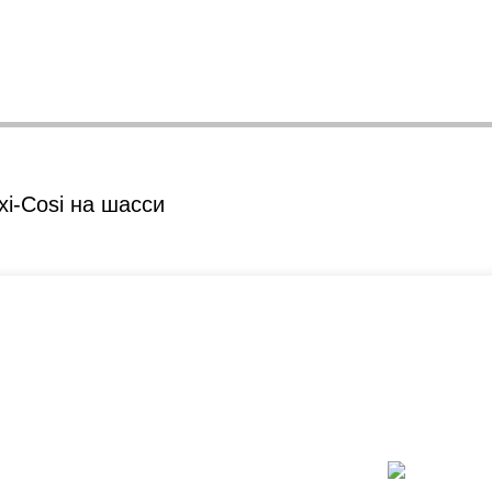
i-Сosi на шасси
ать?
Каталог