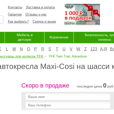
Контакты
Доставка и оплата
Гарантии
Отзывы о нас
Как выбрать?
Скидки и акции
Мебель в
Безопасность, ку
Кормление
детскую
гигиена
K
L
M
N
O
P
R
S
T
U
V
W
Z
123
А-Я
В
сессуары для колясок TFK
TFK Twin Trail, Adventure
автокресла Maxi-Сosi на шасси 
Скоро в продаже
0
последня цена
руб