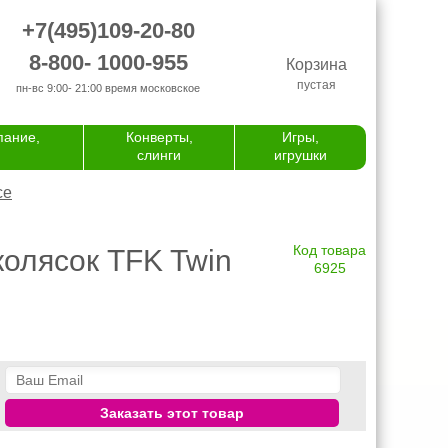
+7(495)109-20-80
8-800- 1000-955
Корзина
пустая
пн-вс 9:00- 21:00
время московское
пание,
Конверты,
Игры,
слинги
игрушки
се
Код товара
колясок TFK Twin
6925
Заказать этот товар