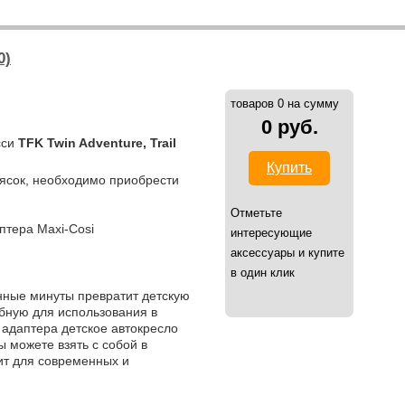
0)
товаров 0 на сумму
0 руб.
сси
TFK Twin Adventure, Trail
Купить
ясок, необходимо приобрести
Отметьте
птера Maxi-Cosi
интересующие
аксессуары и купите
в один клик
анные минуты превратит детскую
обную для использования в
 адаптера детское автокресло
ы можете взять с собой в
ит для современных и