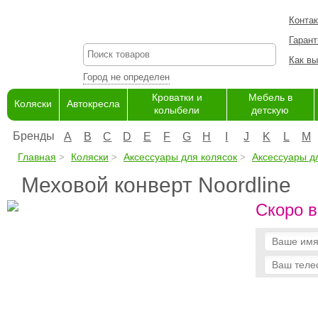
Конта
Гарант
Как вы
Город не определен
Кроватки и
Мебель в
Коляски
Автокресла
колыбели
детскую
Бренды
A
B
C
D
E
F
G
H
I
J
K
L
M
Главная
Коляски
Аксессуары для колясок
Аксессуары дл
Меховой конверт Noordline
Скоро в