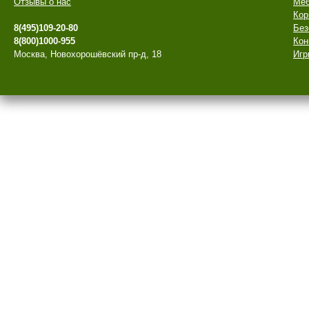
Отзывы о нас
Меб
Кор
8(495)109-20-80
Без
8(800)1000-955
Кон
Москва, Новохорошёвский пр-д, 18
Игр