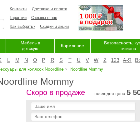
Контакты
Доставка и оплата
Гарантии
Отзывы о нас
Как выбрать?
Скидки и акции
Мебель в
Безопасность, ку
Кормление
детскую
гигиена
K
L
M
N
O
P
R
S
T
U
V
W
Z
123
А-Я
В
сессуары для колясок Noordline
Noordline Mommy
Noordline Mommy
Скоро в продаже
5 5
последня цена