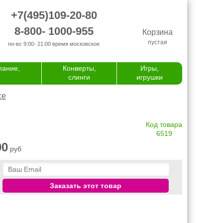
+7(495)109-20-80
8-800- 1000-955
Корзина
пустая
пн-вс 9:00- 21:00
время московское
пание,
Конверты,
Игры,
слинги
игрушки
се
Код товара
6519
00
руб
Заказать этот товар