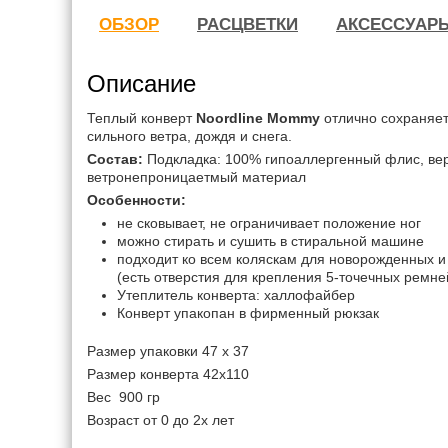
ОБЗОР
РАСЦВЕТКИ
АКСЕССУАР
Описание
Теплый конверт
Noordline Mommy
отлично сохраняет
сильного ветра, дождя и снега.
Cостав:
Подкладка: 100% гипоаллергенный флис, верх
ветронепроницаетмый материал
Особенности:
не сковывает, не ограничивает положение ног
можно стирать и сушить в стиральной машине
подходит ко всем коляскам для новорожденных и
(есть отверстия для крепления 5-точечных ремне
Утеплитель конверта: халлофайбер
Конверт упакопан в фирменный рюкзак
Размер упаковки 47 х 37
Размер конверта 42х110
Вес 900 гр
Возраст от 0 до 2х лет