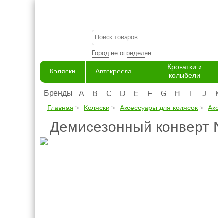
Город не определен
Кроватки и
Коляски
Автокресла
колыбели
Бренды
A
B
C
D
E
F
G
H
I
J
Главная
Коляски
Аксессуары для колясок
Ак
Демисезонный конверт 