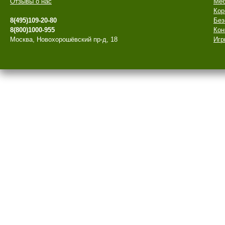
Отзывы о нас
Меб
Кор
8(495)109-20-80
Без
8(800)1000-955
Кон
Москва, Новохорошёвский пр-д, 18
Игр