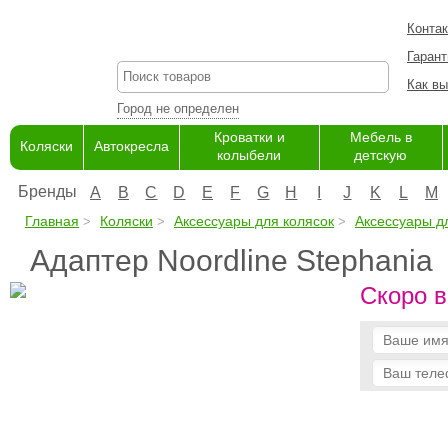
Конта
Гарант
Как вы
Город не определен
Кроватки и
Мебель в
Коляски
Автокресла
колыбели
детскую
Бренды
A
B
C
D
E
F
G
H
I
J
K
L
M
Главная
Коляски
Аксессуары для колясок
Аксессуары дл
Адаптер Noordline Stephania
Скоро в