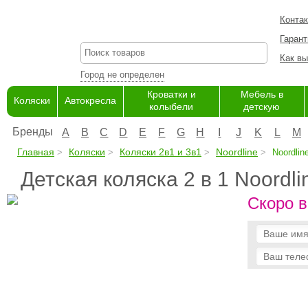
Конта
Гарант
Как вы
Город не определен
Кроватки и
Мебель в
Коляски
Автокресла
колыбели
детскую
Бренды
A
B
C
D
E
F
G
H
I
J
K
L
M
Главная
Коляски
Коляски 2в1 и 3в1
Noordline
Noordline
Детская коляска 2 в 1 Noordli
Скоро в