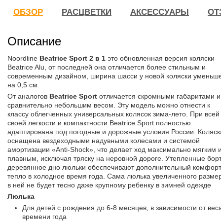
ОБЗОР
РАСЦВЕТКИ
АКСЕССУАРЫ
ОТ
Описание
Noordline
Beatrice Sport 2 в 1
это обновленная версия коляски
Beatrice Alu, от последней она отличается более стильным и
современным дизайном, ширина шасси у новой коляски уменьш
на 0,5 см.
От аналогов
Beatrice Sport
отличается скромными габаритами и
сравнительно небольшим весом. Эту модель можно отнести к
классу облегченных универсальных колясок зима-лето. При всей
своей легкости и компактности Beatrice Sport полностью
адаптирована под погодные и дорожные условия России. Коляск
оснащена вездеходными надувными колесами и системой
амортизации «Anti-Shock», что делает ход максимально мягким 
плавным, исключая тряску на неровной дороге. Утепленные бор
деревянное дно люльки обеспечивают дополнительный комфорт
тепло в холодное время года. Сама люлька увеличенного разме
в ней не будет тесно даже крупному ребенку в зимней одежде
Люлька
Для детей с рождения до 6-8 месяцев, в зависимости от вес
времени года