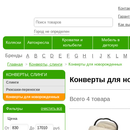
Конта
Гарант
Как вы
Город не определен
Кроватки и
Мебель в
Коляски
Автокресла
колыбели
детскую
Бренды
A
B
C
D
E
F
G
H
I
J
K
L
M
Главная
Конверты, слинги
Конверты для новорожденных
КОНВЕРТЫ, СЛИНГИ
Конверты для н
Слинги
Рюкзаки-переноски
Конверты для новорожденных
Всего 4 товара
Фильтры
очистить всё
Цена
От
До
руб.